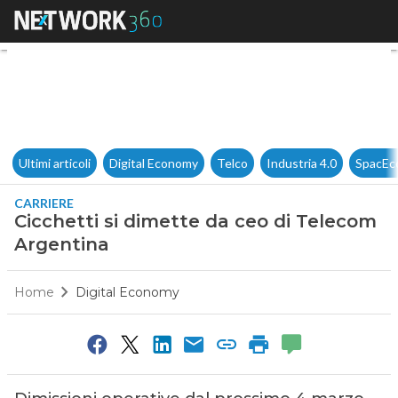
Cicchetti si dimette da ceo d
Ultimi articoli
Digital Economy
Telco
Industria 4.0
SpacEc
CARRIERE
Cicchetti si dimette da ceo di Telecom
Argentina
Home
Digital Economy