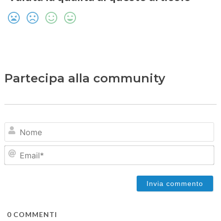
Partecipa alla community
N
Em
0
COMMENTI