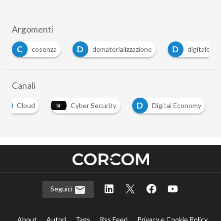
Argomenti
C
D
D
cosenza
dematerializzazione
digitale
Canali
C
D
Cloud
Cyber Security
Digital Economy
Seguici
About
Autori
Tags
Rss Feed
Privacy e Cookie Policy