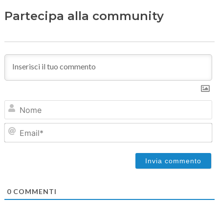
Partecipa alla community
N
Em
0
COMMENTI