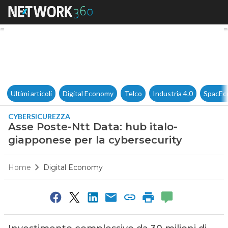
Asse Poste-Ntt Data: hub ital
Ultimi articoli
Digital Economy
Telco
Industria 4.0
SpacEc
CYBERSICUREZZA
Asse Poste-Ntt Data: hub italo-
giapponese per la cybersecurity
Home
Digital Economy