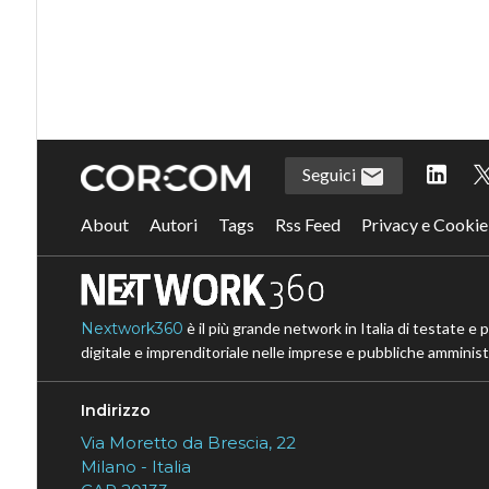
Seguici
About
Autori
Tags
Rss Feed
Privacy e Cookie
Nextwork360
è il più grande network in Italia di testate e 
digitale e imprenditoriale nelle imprese e pubbliche amministr
Indirizzo
Via Moretto da Brescia, 22
Milano - Italia