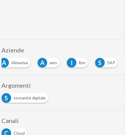
Aziende
A
A
I
S
Almaviva
aws
ibm
SAP
Argomenti
S
sovranità digitale
Canali
C
Cloud