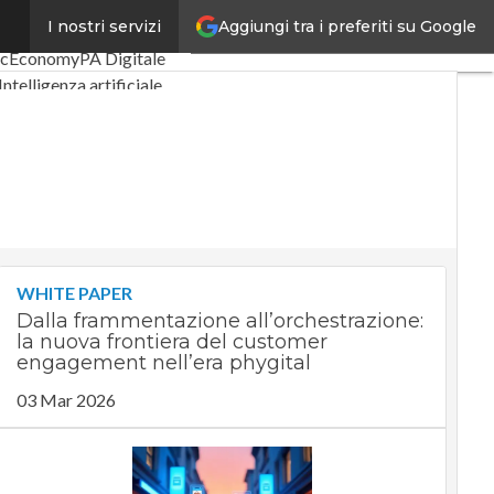
Aggiungi tra i preferiti su Google
I nostri servizi
igital Economy
Telco
acEconomy
PA Digitale
Intelligenza artificiale
Le Guide di CorCom
WHITE PAPER
Dalla frammentazione all’orchestrazione:
la nuova frontiera del customer
engagement nell’era phygital
03 Mar 2026