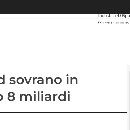
sovrano in Europa: sul piatto 8 miliardi
Ultimi articoli
D
Industria 4.0
Sp
Green economy
Videointerviste
Podcast
Privacy
d sovrano in
 8 miliardi