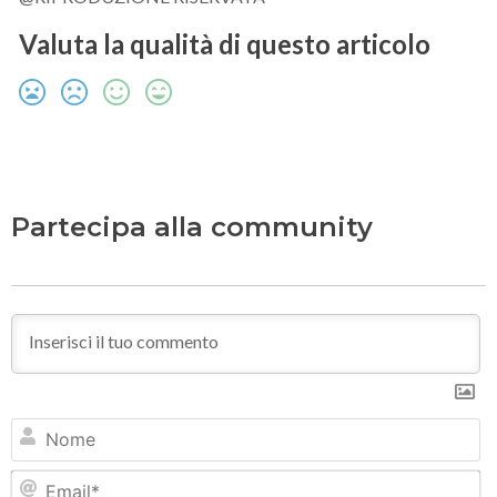
Valuta la qualità di questo articolo
Partecipa alla community
N
Em