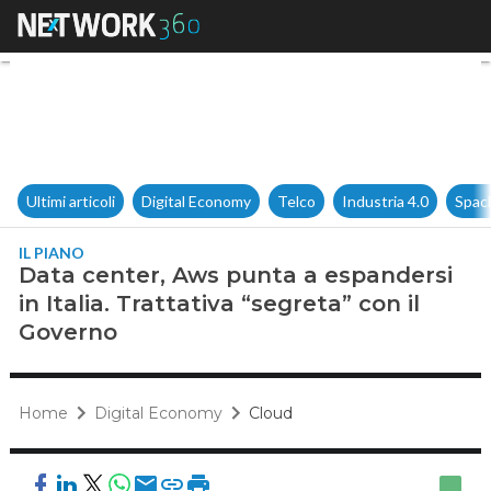
Data center, Aws punta a espan
Ultimi articoli
Digital Economy
Telco
Industria 4.0
Spac
IL PIANO
Data center, Aws punta a espandersi
in Italia. Trattativa “segreta” con il
Governo
Home
Digital Economy
Cloud