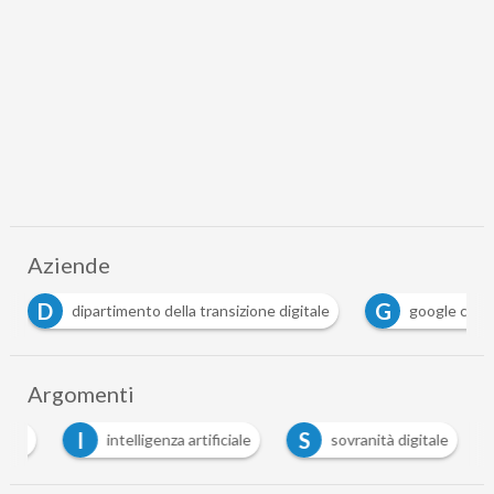
Aziende
G
M
artimento della transizione digitale
google cloud
M
Argomenti
I
S
ting
intelligenza artificiale
sovranità digitale