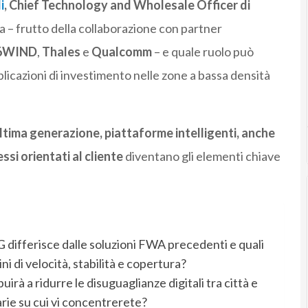
i
, Chief Technology and Wholesale Officer di
a – frutto della collaborazione con partner
6WIND
,
Thales
e
Qualcomm
– e quale ruolo può
licazioni di investimento nelle zone a bassa densità
ltima generazione, piattaforme intelligenti, anche
essi orientati al cliente
diventano gli elementi chiave
5G differisce dalle soluzioni FWA precedenti e quali
ni di velocità, stabilità e copertura?
à a ridurre le disuguaglianze digitali tra città e
tarie su cui vi concentrerete?