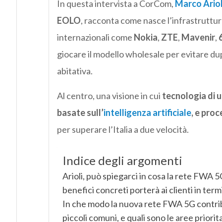
In questa intervista a CorCom,
Marco Ariol
EOLO
, racconta come nasce l’infrastruttur
internazionali come
Nokia
,
ZTE
,
Mavenir
,
giocare il modello wholesale per evitare dup
abitativa.
Al centro, una visione in cui
tecnologia di u
basate sull’
intelligenza artificiale
, e proc
per superare l’Italia a due velocità.
Indice degli argomenti
Arioli, può spiegarci in cosa la rete FWA 
benefici concreti porterà ai clienti in termi
In che modo la nuova rete FWA 5G contribuir
piccoli comuni, e quali sono le aree priori