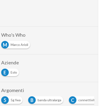
Who's Who
M
Marco Arioli
Aziende
E
Eolo
Argomenti
5
B
C
5g fwa
banda ultralarga
connettività