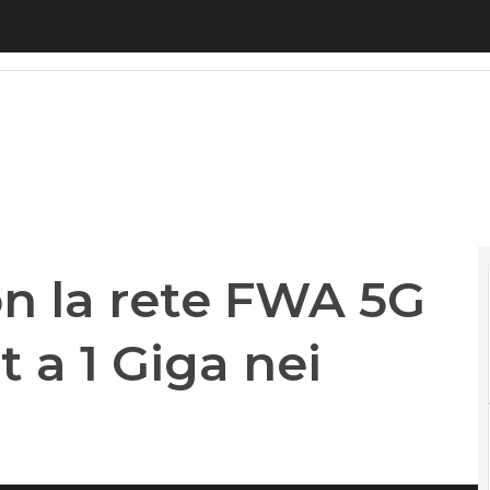
 la rete FWA 5G portiamo internet a 1 Giga nei borgh
on la rete FWA 5G
 a 1 Giga nei