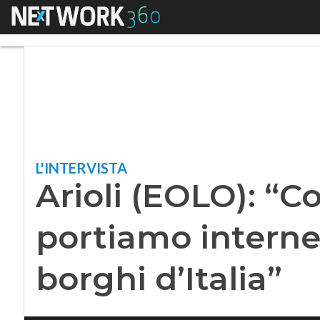
Menu
Arioli (EOLO): “Con
L'INTERVISTA
Arioli (EOLO): “C
portiamo internet
borghi d’Italia”