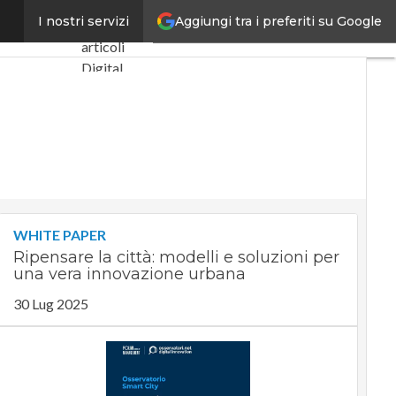
Aggiungi tra i preferiti su Google
i d’Italia”
I nostri servizi
Ultimi
articoli
Digital
Economy
Telco
Industria
4.0
SpacEconomy
PA Digitale
Green
WHITE PAPER
economy
Ripensare la città: modelli e soluzioni per
Intelligenza
una vera innovazione urbana
artificiale
Videointerviste
30 Lug 2025
Le Guide di
CorCom
Podcast
Privacy