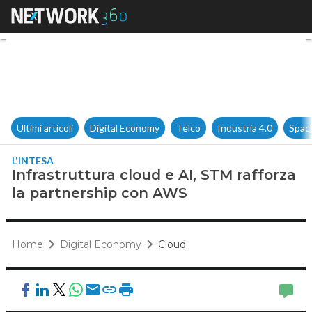
Infrastruttura cloud e AI, STM
Ultimi articoli
Digital Economy
Telco
Industria 4.0
Spac
L'INTESA
Infrastruttura cloud e AI, STM rafforza
la partnership con AWS
Home
Digital Economy
Cloud