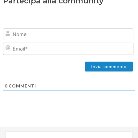
Partecipa alla community
N
Em
0
COMMENTI