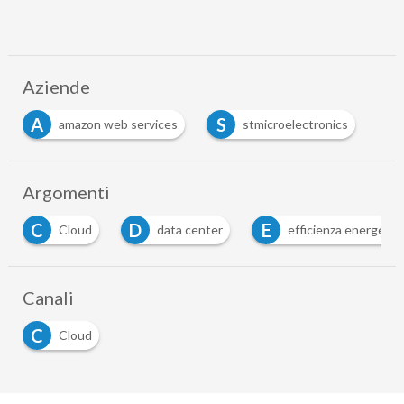
Aziende
A
S
amazon web services
stmicroelectronics
Argomenti
D
E
H
data center
efficienza energetica
hpc
…
Canali
C
Cloud