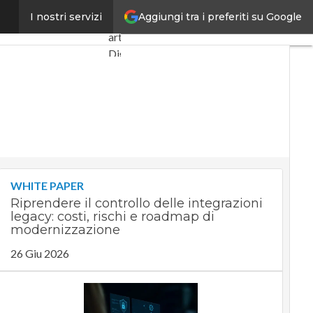
Aggiungi tra i preferiti su Google
amento giù del 30%
I nostri servizi
Ultimi
articoli
Digital
Economy
Telco
Industria
4.0
SpacEconomy
PA
Digitale
WHITE PAPER
Green
Riprendere il controllo delle integrazioni
economy
legacy: costi, rischi e roadmap di
Intelligenza
modernizzazione
artificiale
26 Giu 2026
Videointerviste
Le
Guide di
CorCom