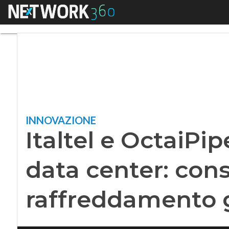
Menu
Italtel e OctaiPipe
INNOVAZIONE
Italtel e OctaiPip
data center: con
raffreddamento 