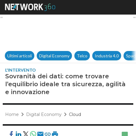
Sovranità dei dati: come trovar
Ultimi articoli
Digital Economy
Telco
Industria 4.0
Spac
L'INTERVENTO
Sovranità dei dati: come trovare
l’equilibrio ideale tra sicurezza, agilità
e innovazione
Home
Digital Economy
Cloud