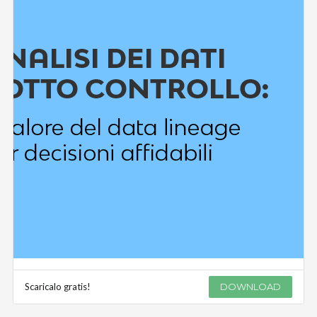
Scaricalo gratis!
DOWNLOAD