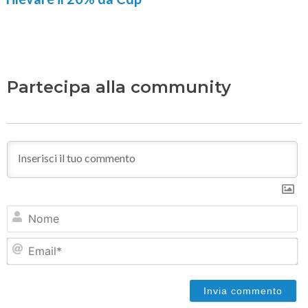
Partecipa alla community
N
Em