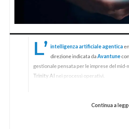
L’
intelligenza artificiale agentica
en
direzione indicata da
Avantune
co
gestionale pensata per le imprese del mid
Trinity AI
nei processi operativi.
Continua a legg