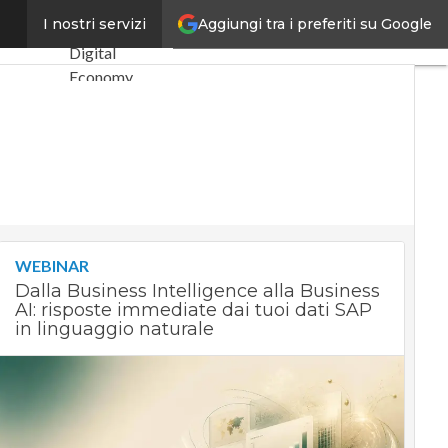
Aggiungi tra i preferiti su Google
aziendali
I nostri servizi
Ultimi articoli
Digital
Economy
Telco
Industria 4.0
SpacEconomy
PA Digitale
Green
economy
Intelligenza
WEBINAR
artificiale
Dalla Business Intelligence alla Business
Videointerviste
AI: risposte immediate dai tuoi dati SAP
Le Guide di
in linguaggio naturale
CorCom
Podcast
Privacy