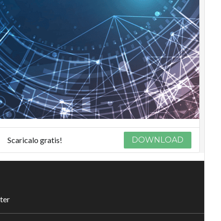
Scaricalo gratis!
DOWNLOAD
ter