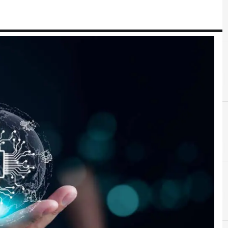
A
C
agentic ai
c