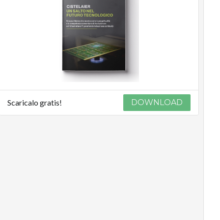
Scaricalo gratis!
DOWNLOAD