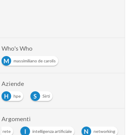
Who's Who
M
massimiliano de carolis
Aziende
H
S
hpe
Sirti
Argomenti
I
N
i rete
intelligenza artificiale
networking