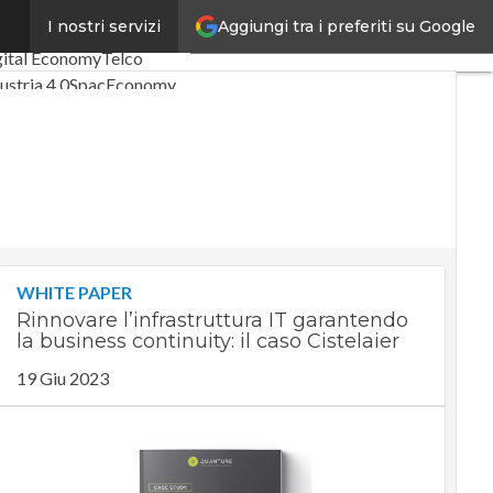
Aggiungi tra i preferiti su Google
I nostri servizi
imi articoli
gital Economy
Telco
ustria 4.0
SpacEconomy
Digitale
Green economy
elligenza artificiale
eointerviste
 Guide di CorCom
Podcast
ivacy
WHITE PAPER
Rinnovare l’infrastruttura IT garantendo
la business continuity: il caso Cistelaier
19 Giu 2023