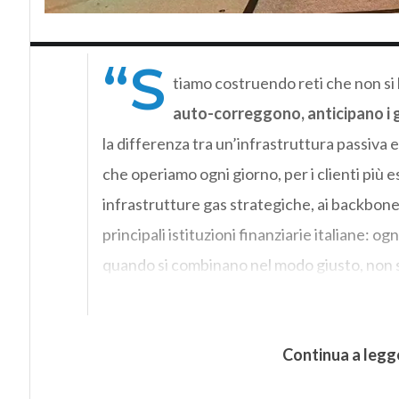
“S
tiamo costruendo reti che non si 
auto-correggono, anticipano i g
la differenza tra un’infrastruttura passiva e
che operiamo ogni giorno, per i clienti più 
infrastrutture gas strategiche, ai backbon
principali istituzioni finanziarie italiane: 
quando si combinano nel modo giusto, non 
Continua a legg