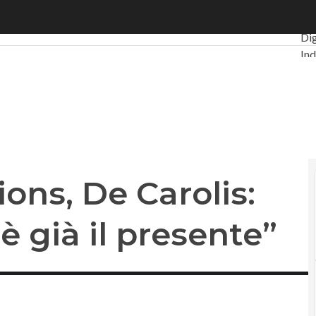
ons, De Carolis: “L’AI networking è già il presente”
Ult
Di
Ind
PA 
Int
Vid
Le
Pr
tions, De Carolis:
è già il presente”