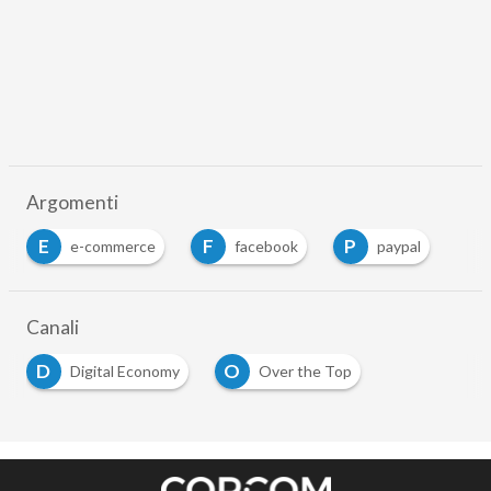
Argomenti
E
F
P
e-commerce
facebook
paypal
Canali
D
O
Digital Economy
Over the Top