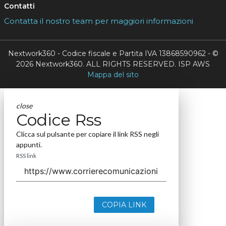
Contatti
Contatta il nostro team per maggiori informazioni
Nextwork360 - Codice fiscale e Partita IVA 13868590962 - ©
2026 Nextwork360. ALL RIGHTS RESERVED. ISP AWS
Mappa del sito
close
Codice Rss
Clicca sul pulsante per copiare il link RSS negli
appunti.
RSS link
COPIA LINK