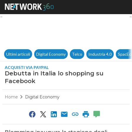
Debutta in Italia lo shopping
Ultimi articoli
Digital Economy
Telco
Industria 4.0
SpacEc
ACQUISTI VIA PAYPAL
Debutta in Italia lo shopping su
Facebook
Home
Digital Economy