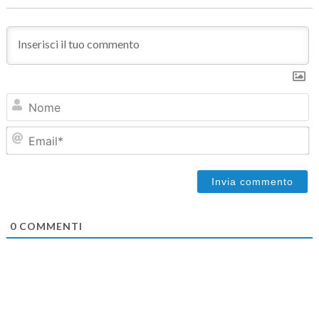
N
Em
0
COMMENTI