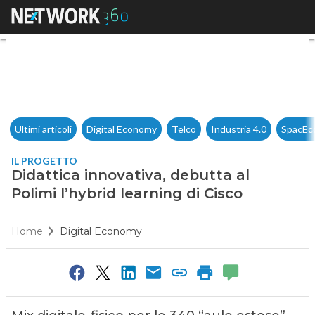
Didattica innovativa, debutta 
Ultimi articoli
Digital Economy
Telco
Industria 4.0
SpacEc
IL PROGETTO
Didattica innovativa, debutta al
Polimi l’hybrid learning di Cisco
Home
Digital Economy