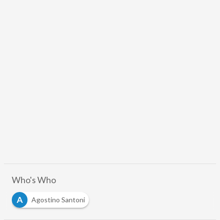
Who's Who
A
Agostino Santoni