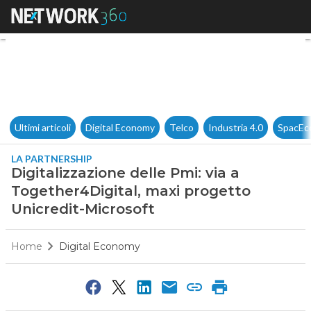
Digitalizzazione delle Pmi: vi
Ultimi articoli
Digital Economy
Telco
Industria 4.0
SpacEc
LA PARTNERSHIP
Digitalizzazione delle Pmi: via a
Together4Digital, maxi progetto
Unicredit-Microsoft
Home
Digital Economy