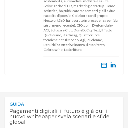
sostenibilità, automotive, mobilità e salute.
Scrive anche di HR, marketing e startup. Come
scrittrice, ha pubblicato tre romanzi gialli e due
raccolte di poesie. Collabora con il gruppo
Nextwork360; ha lavorato in precedenza per (dal
più al meno recente): CIO.com, L'Automobile-
ACI, Software Club, DuneD, CityNext, Il Fatto
Quotidiano, Startmag, Quattroruote,
formiche.net, Il Mondo, Agi, 9Colonne,
Repubblica Affari&Finanza, Il Manifesto,
Gabriuszine, La Scrittura.
email
GUIDA
Pagamenti digitali, il futuro è già qui: il
nuovo whitepaper svela scenari e sfide
globali