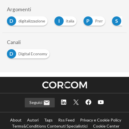
Argomenti
I
P
S
talizzazione
italia
Pnrr
sostenibilità
Canali
D
Digital Economy
Seguici
About
Autori
Tags
Rss Feed
Privacy e Cookie Policy
Terms&Conditions Contenuti Specialistici
Cookie Center