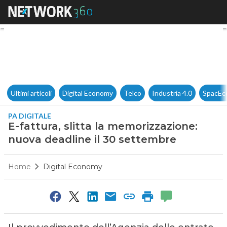
E-fattura, slitta la memorizz
Ultimi articoli
Digital Economy
Telco
Industria 4.0
SpacEc
PA DIGITALE
E-fattura, slitta la memorizzazione:
nuova deadline il 30 settembre
Home
Digital Economy