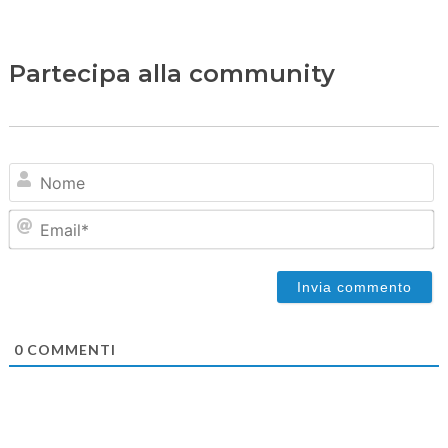
Partecipa alla community
N
Em
0
COMMENTI