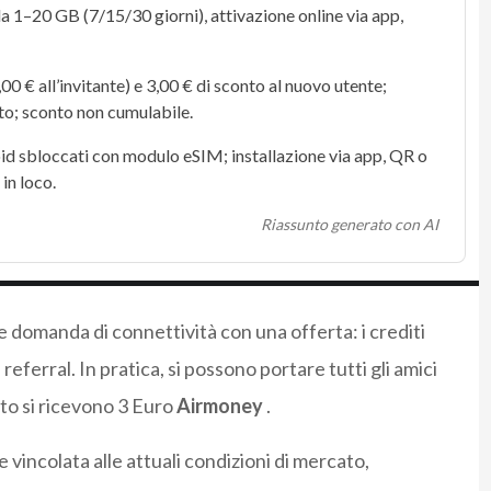
 da 1–20
GB
(7/15/30 giorni), attivazione online via
app
,
,00 € all’invitante) e 3,00 € di sconto al nuovo utente;
sto; sconto non cumulabile.
oid sbloccati con modulo
eSIM
; installazione via
app
,
QR
o
in loco.
Riassunto generato con AI
e domanda di connettività con una offerta: i crediti
eferral. In pratica, si possono portare tutti gli amici
sto si ricevono 3 Euro
Airmoney
.
 vincolata alle attuali condizioni di mercato,