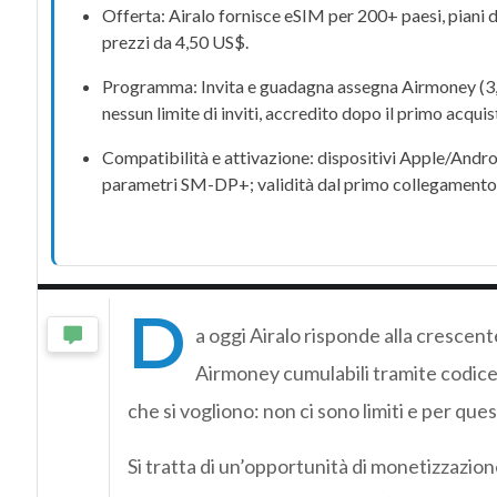
Offerta:
Airalo
fornisce
eSIM
per 200+ paesi, piani
prezzi da 4,50 US$.
Programma:
Invita e guadagna
assegna
Airmoney
(3
nessun limite di inviti, accredito dopo il primo acqui
Compatibilità e attivazione: dispositivi Apple/Andr
parametri
SM-DP+
; validità dal primo collegamento 
D
a oggi Airalo risponde alla crescent
Airmoney cumulabili tramite codice r
che si vogliono: non ci sono limiti e per que
Si tratta di un’opportunità di monetizzazione