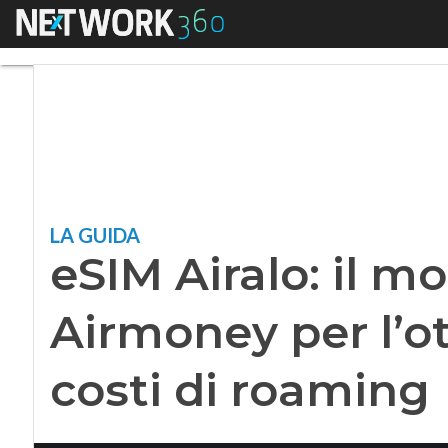
Menu
eSIM Airalo: il mod
LA GUIDA
eSIM Airalo: il mo
Airmoney per l’o
costi di roaming