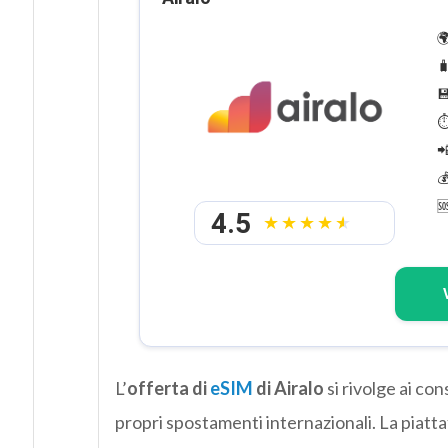



⏱



4.5
L’
offerta di
eSIM
di Airalo
si rivolge ai co
propri spostamenti internazionali. La piat