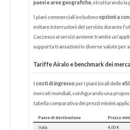
paesi e aree geografiche
, strutturando la 
I piani commerciali includono
opzioni a con
evitare interruzioni del servizio durante l’u
L’accesso ai servizi avviene tramite un’appli
supporta transazioni in diverse valute per a
Tariffe Airalo e benchmark dei mercat
I
costi di ingresso
per i piani locali delle
eSI
mercati mondiali, configurando una propost
tabella comparativa dei prezzi minimi applica
Paese di destinazione
Prezzo min
Italia
4,00 €