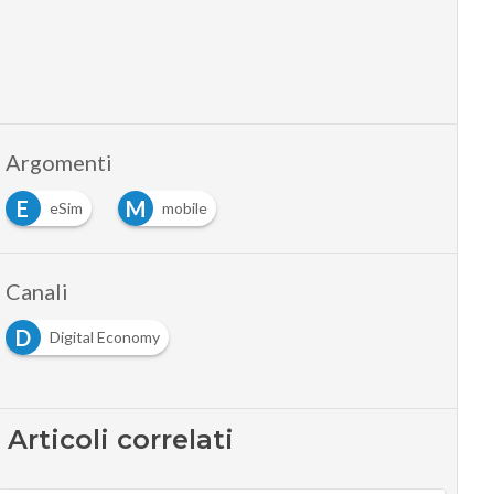
Argomenti
E
M
eSim
mobile
Canali
D
Digital Economy
Articoli correlati