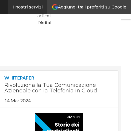
Aggiungi tra i preferiti su Google
osti di roaming
I nostri servizi
Ultimi
articoli
Digital
Economy
Telco
Industria
4.0
SpacEconomy
PA
Digitale
WHITEPAPER
Green
Rivoluziona la Tua Comunicazione
economy
Aziendale con la Telefonia in Cloud
Intelligenza
artificiale
14 Mar 2024
Videointerviste
Le
Guide di
CorCom