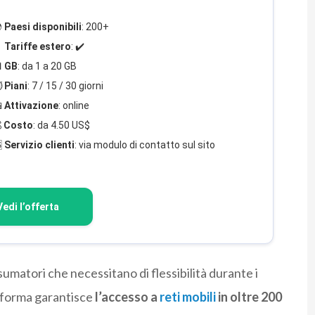

Paesi disponibili
: 200+

Tariffe estero
: ✔️

GB
: da 1 a 20 GB
️
Piani
: 7 / 15 / 30 giorni

Attivazione
: online

Costo
: da 4.50 US$

Servizio clienti
: via modulo di contatto sul sito
Vedi l’offerta
nsumatori che necessitano di flessibilità durante i
taforma garantisce
l’accesso a
reti mobili
in oltre 200