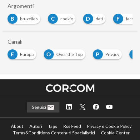
Argomenti
B
C
D
F
bruxelles
cookie
dati
facebo
Canali
E
O
P
T
Europa
Over the Top
Privacy
Seguici
About
Autori
Tags
Rss Feed
Privacy e Cookie Policy
Terms&Conditions Contenuti Specialistici
Cookie Center