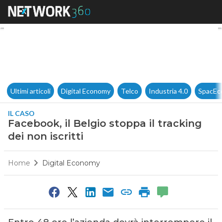
Facebook, il Belgio stoppa il t
Ultimi articoli
Digital Economy
Telco
Industria 4.0
SpacEc
IL CASO
Facebook, il Belgio stoppa il tracking
dei non iscritti
Home
Digital Economy