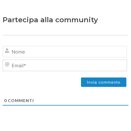
Partecipa alla community
N
Em
0
COMMENTI