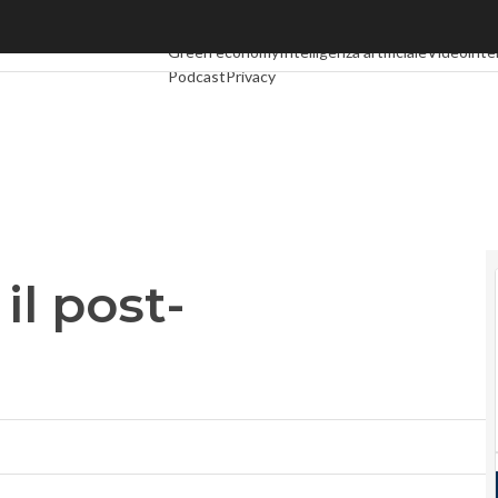
l post-Zuckerberg
Ultimi articoli
Digital Economy
Telco
Industria 4.0
Green economy
Intelligenza artificiale
Videointe
Podcast
Privacy
il post-