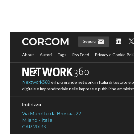
Seguici
About
Autori
Tags
Rss Feed
Privacy e Cookie Poli
Nextwork360
è il più grande network in Italia di testate e 
digitale e imprenditoriale nelle imprese e pubbliche amministr
Indirizzo
Via Moretto da Brescia, 22
Milano - Italia
CAP 20133