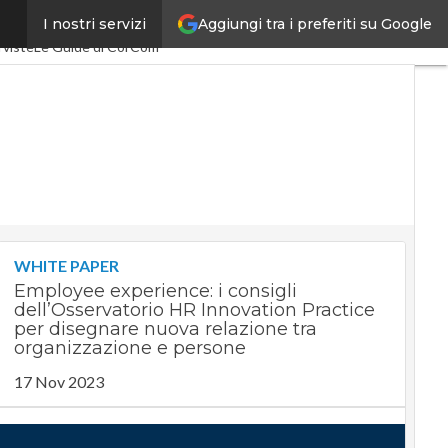
Aggiungi tra i preferiti su Google
I nostri servizi
SpacEconomy
PA Digitale
rviste
Le Guide di CorCom
WHITE PAPER
Employee experience: i consigli
dell’Osservatorio HR Innovation Practice
per disegnare nuova relazione tra
organizzazione e persone
17 Nov 2023