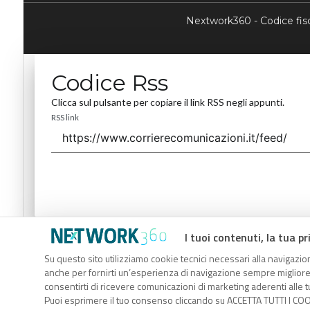
Nextwork360 - Codice fi
Codice Rss
Clicca sul pulsante per copiare il link RSS negli appunti.
RSS link
I tuoi contenuti, la tua pr
Codice Rss
Su questo sito utilizziamo cookie tecnici necessari alla navigazion
Clicca sul pulsante per copiare il link RSS negli appunti.
anche per fornirti un’esperienza di navigazione sempre migliore, p
RSS link
consentirti di ricevere comunicazioni di marketing aderenti alle tu
Puoi esprimere il tuo consenso cliccando su ACCETTA TUTTI I COO