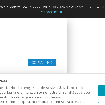
scale e Partita IVA 13868590962 - © 2026 Nextwork360. ALL 
Mappa del sito
COPIA LINK
ivacy!
e e funzionali all’erogazione del servizio. Utilizziamo i cookie
er facilitare le interazioni con le nostre funzionalità social e per
e abitudini di navigazione e ai tuoi interessi.
KIE. Chiudendo questa informativa, continui senza accettare.