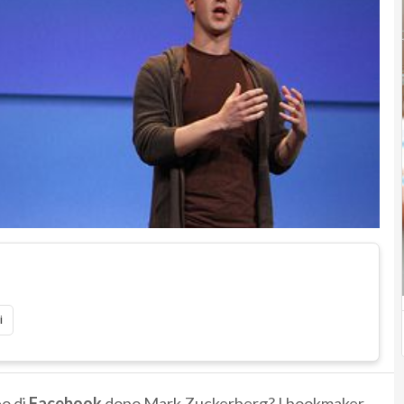
i
eo di
Facebook
dopo Mark Zuckerberg? I bookmaker