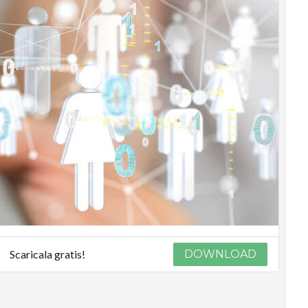
Scaricala gratis!
DOWNLOAD