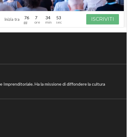
76
7
34
52
ISCRIVITI
Inizia tra
ne Imprenditoriale. Ha la missione di diffondere la cultura