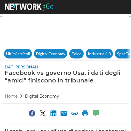
Facebook vs governo Usa, i dat
Ultimi articoli
Digital Economy
Telco
Industria 4.0
SpacEc
DATI PERSONALI
Facebook vs governo Usa, i dati degli
“amici” finiscono in tribunale
Home
Digital Economy