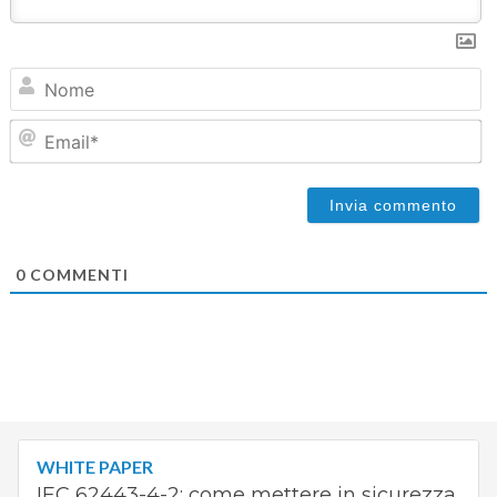
N
Em
0
COMMENTI
WHITE PAPER
IEC 62443-4-2: come mettere in sicurezza