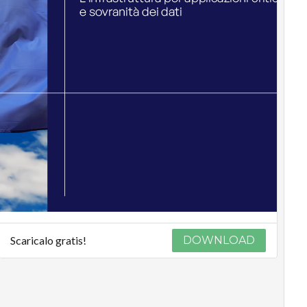
Scaricalo gratis!
DOWNLOAD