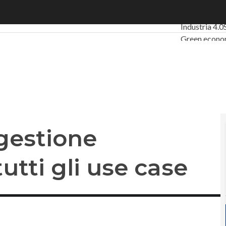
stione dell’acqua: ecco tutti gli use case
Ultimi articol
Industria 4.0
Green econ
Videointervi
Podcast
Priv
 gestione
utti gli use case