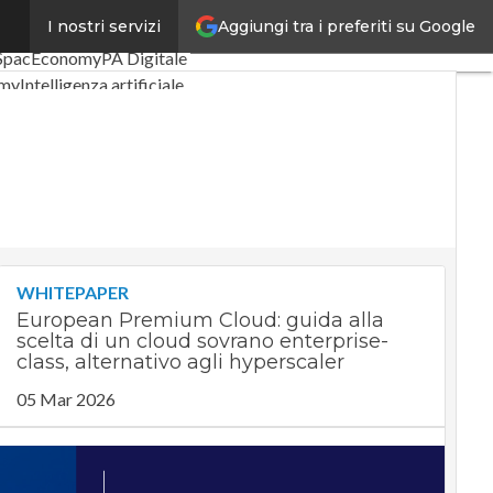
Aggiungi tra i preferiti su Google
I nostri servizi
i
Digital Economy
Telco
SpacEconomy
PA Digitale
omy
Intelligenza artificiale
ste
Le Guide di CorCom
acy
WHITEPAPER
European Premium Cloud: guida alla
scelta di un cloud sovrano enterprise-
class, alternativo agli hyperscaler
05 Mar 2026