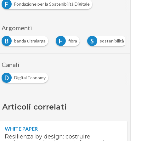
F
Fondazione per la Sostenibilità Digitale
Argomenti
B
F
S
banda ultralarga
fibra
sostenibilità
Canali
D
Digital Economy
Articoli correlati
WHITE PAPER
Resilienza by design: costruire