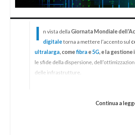
I
n vista della
Giornata Mondiale dell’A
digitale
torna a mettere l’accento sul
c
ultralarga
, come
fibra
e
5G
, e la gestione 
le sfide della dispersione, dell’ottimizzazi
delle infrastrutture.
Continua a legg