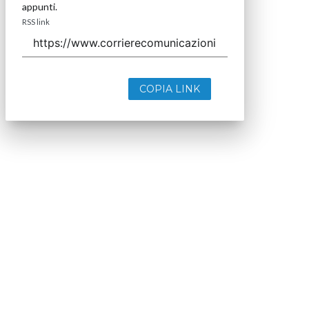
appunti.
RSS link
COPIA LINK