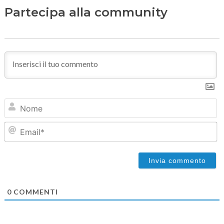
Partecipa alla community
N
Em
0
COMMENTI