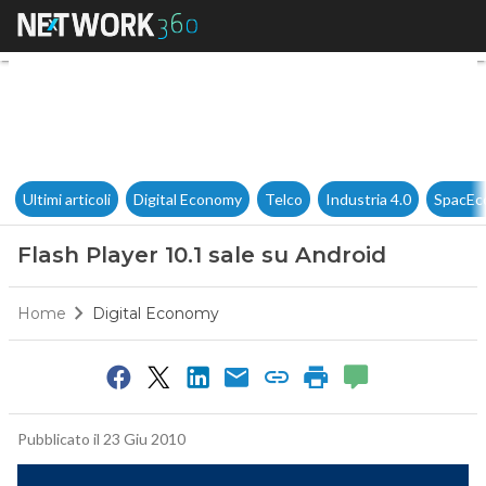
Flash Player 10.1 sale su Andr
Ultimi articoli
Digital Economy
Telco
Industria 4.0
SpacEc
Flash Player 10.1 sale su Android
Home
Digital Economy
Pubblicato il 23 Giu 2010