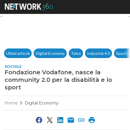
Fondazione Vodafone, nasce la
Ultimi articoli
Digital Economy
Telco
Industria 4.0
SpacEc
SOCIALE
Fondazione Vodafone, nasce la
community 2.0 per la disabilità e lo
sport
Home
Digital Economy