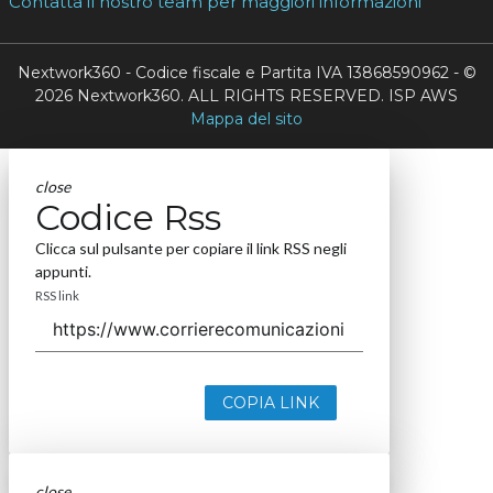
Contatta il nostro team per maggiori informazioni
Nextwork360 - Codice fiscale e Partita IVA 13868590962 - ©
2026 Nextwork360. ALL RIGHTS RESERVED. ISP AWS
Mappa del sito
close
Codice Rss
Clicca sul pulsante per copiare il link RSS negli
appunti.
RSS link
COPIA LINK
close