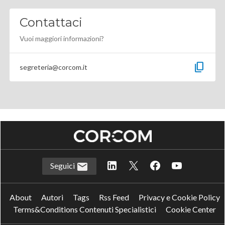
Contattaci
Vuoi maggiori informazioni?
content_copy
segreteria@corcom.it
Seguici
About
Autori
Tags
Rss Feed
Privacy e Cookie Policy
Terms&Conditions Contenuti Specialistici
Cookie Center