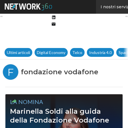
Facebook
I nostri servi
Twitter
Linkedin
Email
Ultimi articoli
Digital Economy
Telco
Industria 4.0
Spac
F
fondazione vodafone
LA NOMINA
Marinella Soldi alla guida
della Fondazione Vodafone