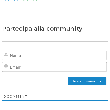
Partecipa alla community
N
Em
0
COMMENTI