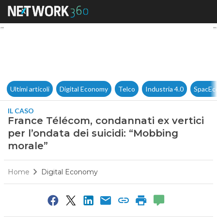
France Télécom, condannati ex
Ultimi articoli
Digital Economy
Telco
Industria 4.0
SpacEc
IL CASO
France Télécom, condannati ex vertici
per l’ondata dei suicidi: “Mobbing
morale”
Home
Digital Economy