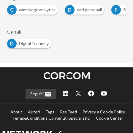
C
D
F
cambridge analytica
dati personali
face
Canali
D
Digital Economy
Seguici
About
Autori
Tags
Rss Feed
Privacy e Cookie Policy
Terms&Conditions Contenuti Specialistici
Cookie Center