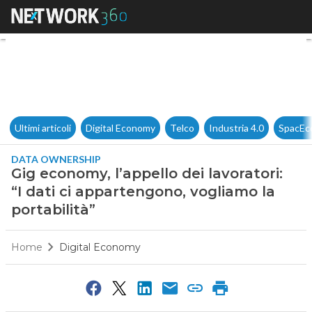
Gig economy, l’appello dei lavo
Ultimi articoli
Digital Economy
Telco
Industria 4.0
SpacEc
DATA OWNERSHIP
Gig economy, l’appello dei lavoratori:
“I dati ci appartengono, vogliamo la
portabilità”
Home
Digital Economy