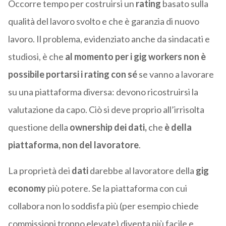
Occorre tempo per costruirsi un
rating
basato sulla
qualità del lavoro svolto e che è garanzia di nuovo
lavoro. Il problema, evidenziato anche da sindacati e
studiosi, è che
al momento per i gig workers non è
possibile portarsi i rating con sé
se vanno a lavorare
su una piattaforma diversa: devono ricostruirsi la
valutazione da capo. Ciò si deve proprio all’irrisolta
questione della
ownership dei dati,
che
è della
piattaforma, non del lavoratore
.
La proprietà dei
dati
darebbe al lavoratore della
gig
economy
più potere. Se la piattaforma con cui
collabora non lo soddisfa più (per esempio chiede
commissioni troppo elevate) diventa più facile e