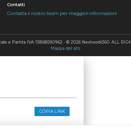
Contatti
Contatta il nostro team per maggiori informazioni
scale e Partita IVA 13868590962 - © 2026 Nextwork360. ALL 
Mappa del sito
COPIA LINK