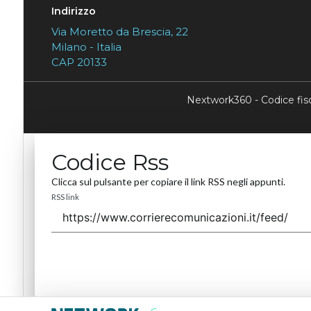
Indirizzo
Via Moretto da Brescia, 22
Milano - Italia
CAP 20133
Nextwork360 - Codice fi
Codice Rss
Clicca sul pulsante per copiare il link RSS negli appunti.
RSS link