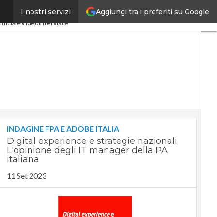
Aggiungi tra i preferiti su Google
I nostri servizi
ia 4.0
SpacEconomy
ificiale
Videointerviste
INDAGINE FPA E ADOBE ITALIA
Digital experience e strategie nazionali.
L'opinione degli IT manager della PA
italiana
11 Set 2023