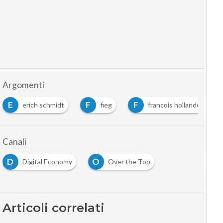
Argomenti
E
F
F
erich schmidt
fieg
francois hollande
Canali
D
O
Digital Economy
Over the Top
Articoli correlati