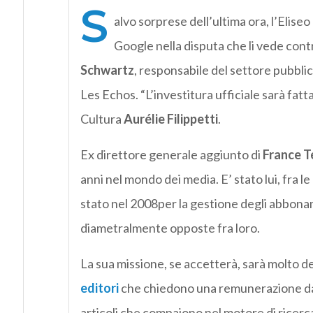
S
alvo sorprese dell’ultima ora, l’Eliseo
Google nella disputa che li vede cont
Schwartz
, responsabile del settore pubblic
Les Echos. “L’investitura ufficiale sarà fatt
Cultura
Aurélie Filippetti
.
Ex direttore generale aggiunto di
France T
anni nel mondo dei media. E’ stato lui, fra le
stato nel 2008per la gestione degli abbona
diametralmente opposte fra loro.
La sua missione, se accetterà, sarà molto del
editori
che chiedono una remunerazione dall’
articoli che compaiono nel motore di ricerc