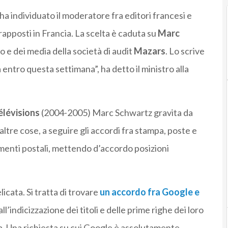
 ha individuato il moderatore fra editori francesi e
rapposti in Francia. La scelta è caduta su
Marc
o e dei media della società di audit
Mazars
. Lo scrive
a entro questa settimana”, ha detto il ministro alla
élévisions
(2004-2005) Marc Schwartz gravita da
 altre cose, a seguire gli accordi fra stampa, poste e
menti postali, mettendo d’accordo posizioni
icata. Si tratta di trovare
un accordo fra Google e
indicizzazione dei titoli e delle prime righe dei loro
a. Una richiesta su cui Google è assolutamente