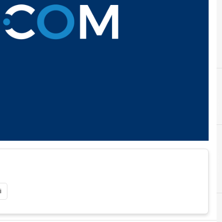
A
Aurélie Filippetti
i