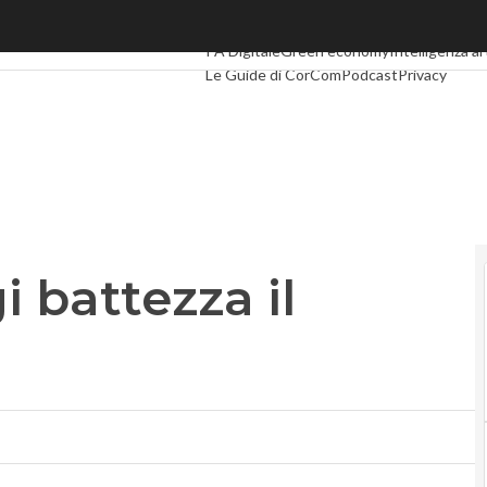
battezza il mediatore
Ultimi articoli
Digital Economy
Telco
Industr
PA Digitale
Green economy
Intelligenza art
Le Guide di CorCom
Podcast
Privacy
i battezza il