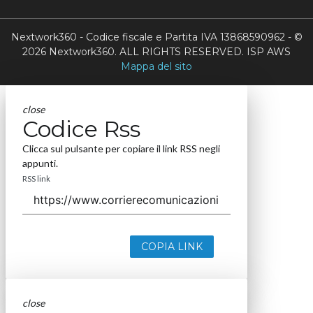
Nextwork360 - Codice fiscale e Partita IVA 13868590962 - ©
2026 Nextwork360. ALL RIGHTS RESERVED. ISP AWS
Mappa del sito
close
Codice Rss
Clicca sul pulsante per copiare il link RSS negli
appunti.
RSS link
COPIA LINK
close