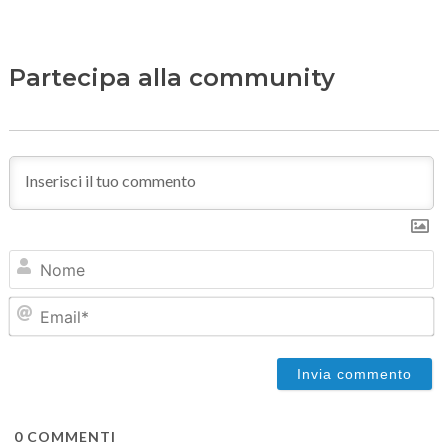
Partecipa alla community
N
Em
0
COMMENTI