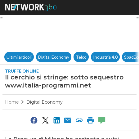
Il cerchio si stringe: sotto s
Ultimi articoli
Digital Economy
Telco
Industria 4.0
SpacEc
TRUFFE ONLINE
Il cerchio si stringe: sotto sequestro
www.italia-programmi.net
Home
Digital Economy