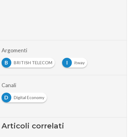
Argomenti
B
I
BRITISH TELECOM
itway
Canali
D
Digital Economy
Articoli correlati