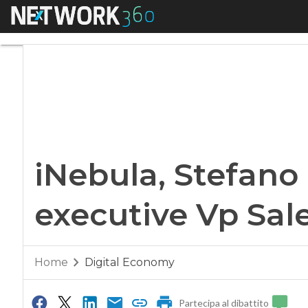
Menu
iNebula, Stefano D
iNebula, Stefano 
executive Vp Sal
Home
Digital Economy
Partecipa al dibattito