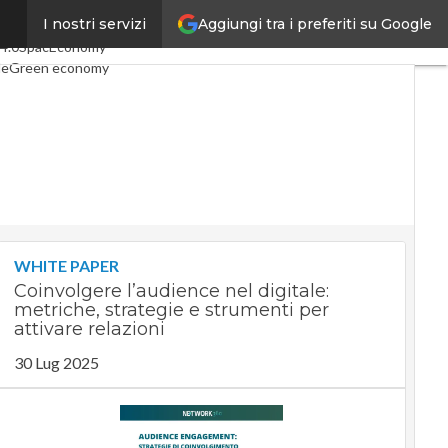
Aggiungi tra i preferiti su Google
I nostri servizi
coli
Digital Economy
Telco
 4.0
SpacEconomy
le
Green economy
za artificiale
Videointerviste
 di CorCom
Podcast
Privacy
WHITE PAPER
Coinvolgere l’audience nel digitale:
metriche, strategie e strumenti per
attivare relazioni
30 Lug 2025