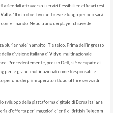
aziendali attraverso i servizi flessibili ed efficaci resi
 Valle
. “Il mio obiettivo nel breve e lungo periodo sarà
, confermando iNebula uno dei player chiave del
a pluriennale in ambito IT e telco. Prima dell’ingresso
della divisione italiana di
Vidyo
, multinazionale
rence. Precedentemente, presso Dell, si è occupato di
ing per le grandi multinazionali come Responsabile
to per uno dei primi operatori tlc ad offrire servizi di
lo sviluppo della piattaforma digitale di Borsa Italiana
ria d’offerta per i maggiori clienti di
British Telecom