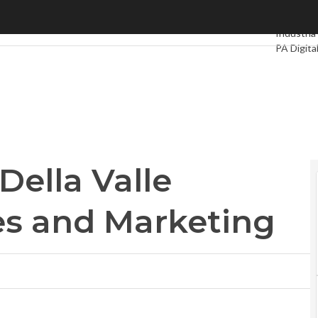
ella Valle executive Vp Sales and Marketing
Ultimi arti
Industria
PA Digita
Intelligen
Le Guide
Della Valle
es and Marketing