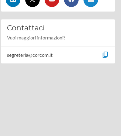
Contattaci
Vuoi maggiori informazioni?
content_copy
segreteria@corcom.it