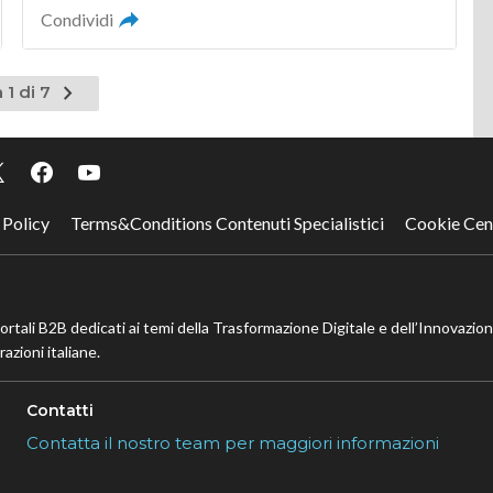
Condividi
Pagina
 1 di 7
successiva
 Policy
Terms&Conditions Contenuti Specialistici
Cookie Cen
portali B2B dedicati ai temi della Trasformazione Digitale e dell’Innovazio
azioni italiane.
Contatti
Contatta il nostro team per maggiori informazioni