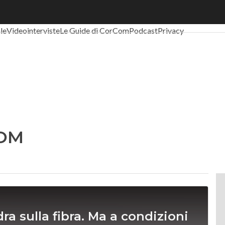
al Economy
Telco
Industria 4.0
SpacEconomy
PA Digitale
Green eco
ale
Videointerviste
Le Guide di CorCom
Podcast
Privacy
COM
a sulla fibra. Ma a condizioni