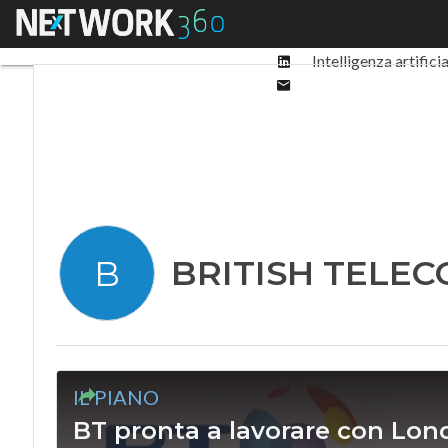
Facebook
Menu
Ultimi articoli
Digit
Twitter
Linkedin
Intelligenza artifici
Email
BRITISH TELE
B
IL PIANO
BT pronta a lavorare con Londr