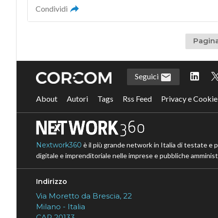
Condividi
Pagina
Seguici
About
Autori
Tags
Rss Feed
Privacy e Cookie
Nextwork360
è il più grande network in Italia di testate e 
digitale e imprenditoriale nelle imprese e pubbliche amministr
Indirizzo
Via Moretto da Brescia, 22
Milano - Italia
CAP 20133