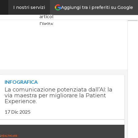
Aggiungi tra i preferiti su Google
i future proof
I nostri servizi
Ultimi
articoli
Digital
Economy
Telco
Industria
4.0
SpacEconomy
PA
Digitale
INFOGRAFICA
Green
La comunicazione potenziata dall’AI: la
economy
via maestra per migliorare la Patient
Intelligenza
Experience.
artificiale
17 Dic 2025
Videointerviste
Le
Guide di
CorCom