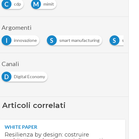
C
M
cdp
mimit
Argomenti
I
S
S
innovazione
smart manufacturing
sostenibilit
Canali
D
Digital Economy
Articoli correlati
WHITE PAPER
Resilienza by design: costruire