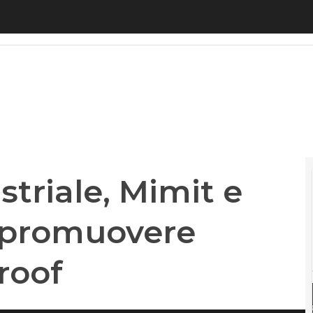
riale, Mimit e Cdp insieme per promuovere progett
triale, Mimit e
 promuovere
roof