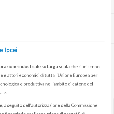
F
fondi europei
e Ipcei
borazione industriale su larga scala
che riuniscono
e e attori economici di tutta l’Unione Europea per
ecnologica e produttiva nell’ambito di catene del
ale.
che, a seguito dell’autorizzazione della Commissione
o finanziario per l’esecuzione di progetti di