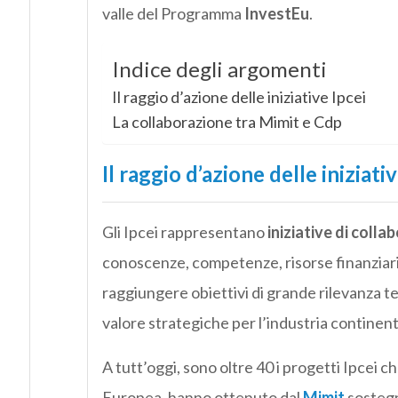
valle del Programma
InvestEu
.
Indice degli argomenti
Il raggio d’azione delle iniziative Ipcei
La collaborazione tra Mimit e Cdp
Il raggio d’azione delle iniziativ
Gli Ipcei rappresentano
iniziative di colla
conoscenze, competenze, risorse finanziari
raggiungere obiettivi di grande rilevanza t
valore strategiche per l’industria continent
A tutt’oggi, sono oltre 40 i progetti Ipcei 
Europea, hanno ottenuto dal
Mimit
sostegn