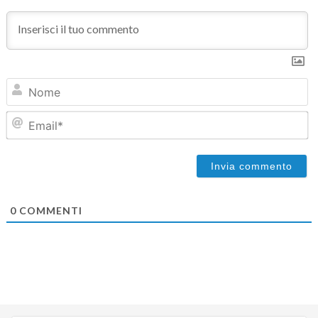
N
Em
0
COMMENTI