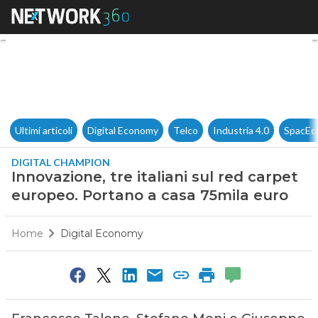
Innovazione, tre italiani sul 
Ultimi articoli
Digital Economy
Telco
Industria 4.0
SpacEc
DIGITAL CHAMPION
Innovazione, tre italiani sul red carpet
europeo. Portano a casa 75mila euro
Home
Digital Economy