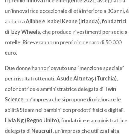
Il premio
Innovatrice emergente 2021
, assegnato a
un’innovatrice eccezionale di età inferiore a 30 anni, è
andato a
Ailbhe e Isabel Keane (Irlanda), fondatrici
di Izzy Wheels
, che produce rivestimenti per sedie a
rotelle. Riceveranno un premio in denaro di 50.000
euro.
Due donne hanno ricevuto una “menzione speciale”
per i risultati ottenuti:
Asude Altıntaş (Turchia)
,
cofondatrice e amministratrice delegata di
Twin
Science
, un’impresa che si propone di migliorare le
abilità Steam nei bambini con prodotti fisici e digitali.
Livia Ng (Regno Unito),
fondatrice e amministratrice
delegata di
Neucruit
, un’impresa che utilizza l’alta