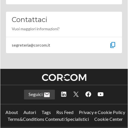
Contattaci
Vuoi maggiori informazioni?
content_copy
segreteria@corcom.it
Seguici
About
Autori
Tags
Rss Feed
Privacy e Cookie Policy
Terms&Conditions Contenuti Specialistici
Cookie Center