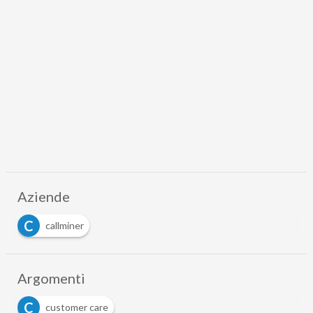
Aziende
C
callminer
Argomenti
C
customer care