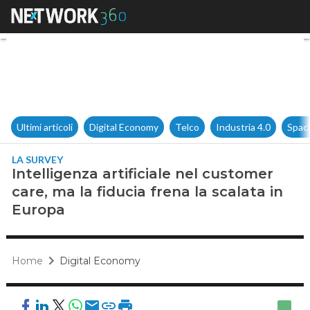
Intelligenza artificiale nel cu
Ultimi articoli
Digital Economy
Telco
Industria 4.0
Spac
LA SURVEY
Intelligenza artificiale nel customer
care, ma la fiducia frena la scalata in
Europa
Home
Digital Economy