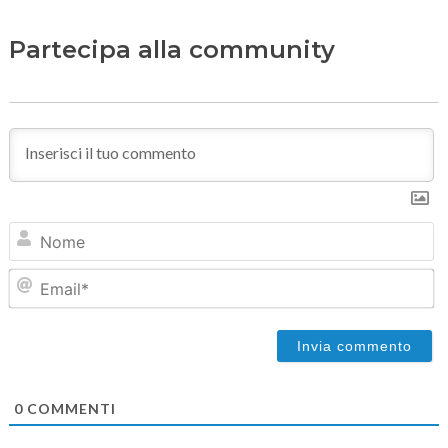
Partecipa alla community
N
Em
0
COMMENTI