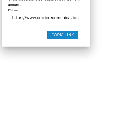
appunti.
RSS link
COPIA LINK