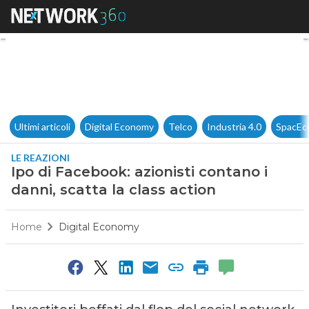
Ipo di Facebook: azionisti cont
Ultimi articoli
Digital Economy
Telco
Industria 4.0
SpacEc
LE REAZIONI
Ipo di Facebook: azionisti contano i
danni, scatta la class action
Home
Digital Economy