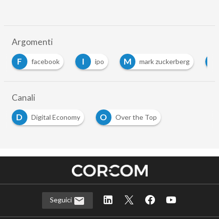
Argomenti
F
I
M
M
facebook
ipo
mark zuckerberg
M
Canali
D
O
Digital Economy
Over the Top
Seguici