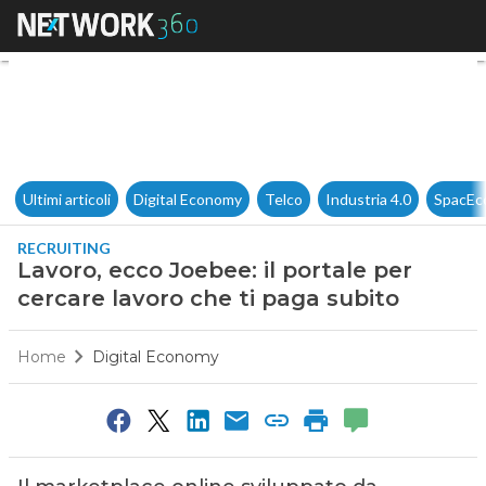
Lavoro, ecco Joebee: il portal
Ultimi articoli
Digital Economy
Telco
Industria 4.0
SpacEc
RECRUITING
Lavoro, ecco Joebee: il portale per
cercare lavoro che ti paga subito
Home
Digital Economy