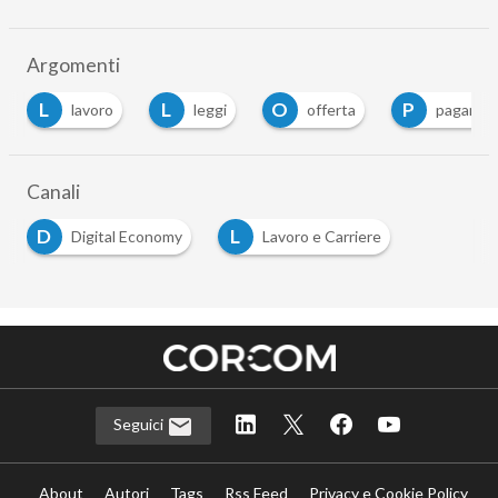
Argomenti
L
L
O
P
lavoro
leggi
offerta
pagamento
Canali
D
L
Digital Economy
Lavoro e Carriere
Seguici
About
Autori
Tags
Rss Feed
Privacy e Cookie Policy