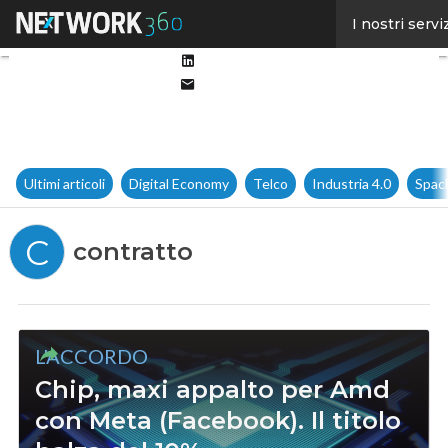
Facebook
I nostri servi
Twitter
Linkedin
Email
Ultimi articoli
Digital Economy
Telco
Industria 4.0
Spac
C
contratto
L'ACCORDO
Chip, maxi appalto per Amd
con Meta (Facebook). Il titolo