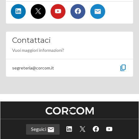
Contattaci
Vuoi maggiori informazioni?
content_copy
segreteria@corcom.it
Seguici