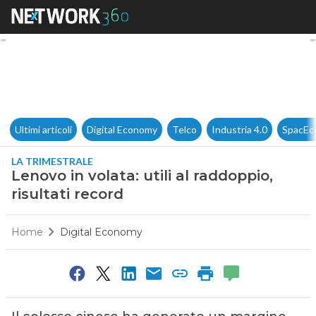
Lenovo in volata: utili al raddo
Ultimi articoli
Digital Economy
Telco
Industria 4.0
SpacEc
LA TRIMESTRALE
Lenovo in volata: utili al raddoppio,
risultati record
Home
Digital Economy