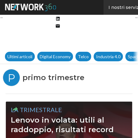
Facebook
I nostri servi
Twitter
Linkedin
Email
Ultimi articoli
Digital Economy
Telco
Industria 4.0
Spac
P
primo trimestre
LA TRIMESTRALE
Lenovo in volata: utili al
raddoppio, risultati record