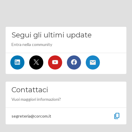
Segui gli ultimi update
Entra nella community
Contattaci
Vuoi maggiori informazioni?
content_copy
segreteria@corcom.it