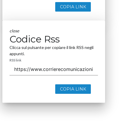
COPIA LINK
close
Codice Rss
Clicca sul pulsante per copiare il link RSS negli
appunti.
RSS link
COPIA LINK