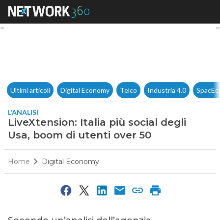
LiveXtension: Italia più social
Ultimi articoli
Digital Economy
Telco
Industria 4.0
SpacEc
L'ANALISI
LiveXtension: Italia più social degli
Usa, boom di utenti over 50
Home
Digital Economy