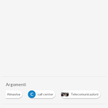
Argomenti
A
C
Almaviva
call center
Telecomunicazioni