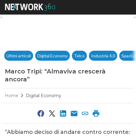
Marco Tripi: “Almaviva cresce
Ultimi articoli
Digital Economy
Telco
Industria 4.0
SpacEc
Marco Tripi: “Almaviva crescerà
ancora”
Home
Digital Economy
“Abbiamo deciso di andare contro corrente: