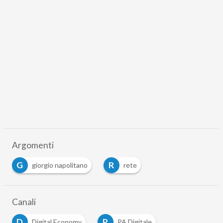
Argomenti
G
R
giorgio napolitano
rete
Canali
D
P
Digital Economy
PA Digitale