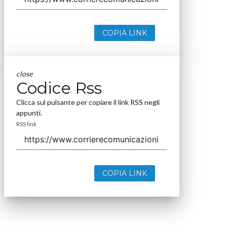
COPIA LINK
close
Codice Rss
Clicca sul pulsante per copiare il link RSS negli
appunti.
RSS link
COPIA LINK