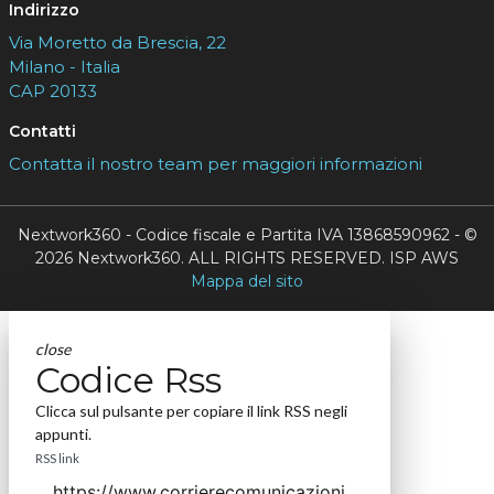
Indirizzo
Via Moretto da Brescia, 22
Milano - Italia
CAP 20133
Contatti
Contatta il nostro team per maggiori informazioni
Nextwork360 - Codice fiscale e Partita IVA 13868590962 - ©
2026 Nextwork360. ALL RIGHTS RESERVED. ISP AWS
Mappa del sito
close
Codice Rss
Clicca sul pulsante per copiare il link RSS negli
appunti.
RSS link