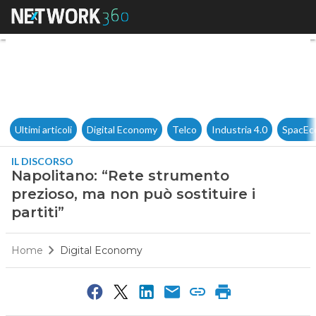
Napolitano: “Rete strumento pr
Ultimi articoli
Digital Economy
Telco
Industria 4.0
SpacEc
IL DISCORSO
Napolitano: “Rete strumento
prezioso, ma non può sostituire i
partiti”
Home
Digital Economy