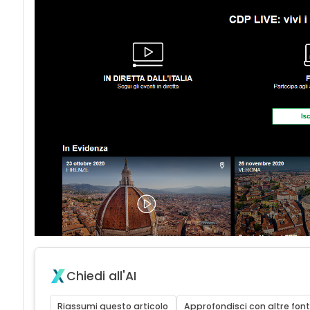
Chiedi all'AI
Riassumi questo articolo
Approfondisci con altre font