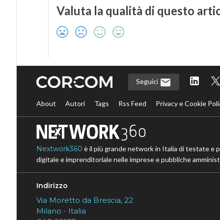
Valuta la qualità di questo arti
Seguici
About
Autori
Tags
Rss Feed
Privacy e Cookie Poli
Nextwork360
è il più grande network in Italia di testate e 
digitale e imprenditoriale nelle imprese e pubbliche amministr
Indirizzo
Via Moretto da Brescia, 22
Milano - Italia