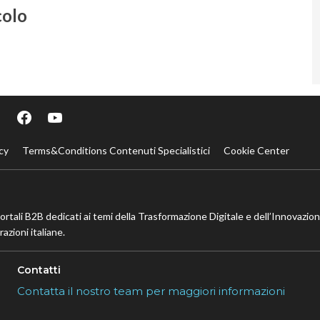
colo
cy
Terms&Conditions Contenuti Specialistici
Cookie Center
portali B2B dedicati ai temi della Trasformazione Digitale e dell’Innovazio
azioni italiane.
Contatti
Contatta il nostro team per maggiori informazioni