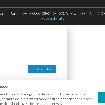
scale e Partita IVA 13868590962 - © 2026 Nextwork360. ALL 
Mappa del sito
COPIA LINK
ivacy!
e e funzionali all’erogazione del servizio. Utilizziamo i cookie
er facilitare le interazioni con le nostre funzionalità social e per
e abitudini di navigazione e ai tuoi interessi.