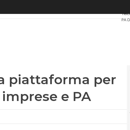
piattaforma per la “ripartenza” di imprese e PA
Ultim
Telc
PA D
Intel
Vide
Le G
Priv
la piattaforma per
i imprese e PA