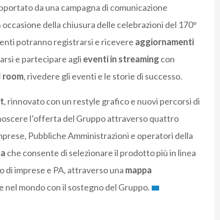
 supportato da una campagna di comunicazione
 occasione della chiusura delle celebrazioni del 170°
tenti potranno registrarsi e ricevere
aggiornamenti
rsi e partecipare agli
eventi in streaming
con
l room
, rivedere gli eventi e le storie di successo.
t
, rinnovato con un restyle grafico e nuovi percorsi di
noscere l’offerta del Gruppo attraverso quattro
 Imprese, Pubbliche Amministrazioni e operatori della
ta
che consente di selezionare il prodotto più in linea
so di imprese e PA, attraverso una
mappa
ia e nel mondo con il sostegno del Gruppo.