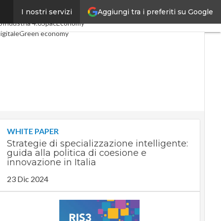
Aggiungi tra i preferiti su Google
I nostri servizi
i articoli
Digital Economy
o
Industria 4.0
SpacEconomy
igitale
Green economy
ligenza artificiale
ointerviste
uide di CorCom
Podcast
acy
WHITE PAPER
Strategie di specializzazione intelligente:
guida alla politica di coesione e
innovazione in Italia
23 Dic 2024