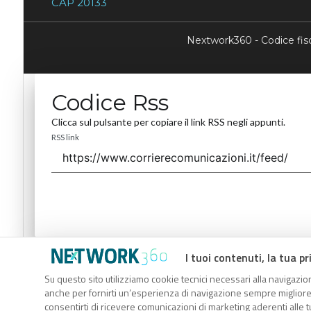
CAP 20133
Nextwork360 - Codice fi
Codice Rss
Clicca sul pulsante per copiare il link RSS negli appunti.
RSS link
I tuoi contenuti, la tua pr
Codice Rss
Su questo sito utilizziamo cookie tecnici necessari alla navigazion
Clicca sul pulsante per copiare il link RSS negli appunti.
anche per fornirti un’esperienza di navigazione sempre migliore, p
RSS link
consentirti di ricevere comunicazioni di marketing aderenti alle tu