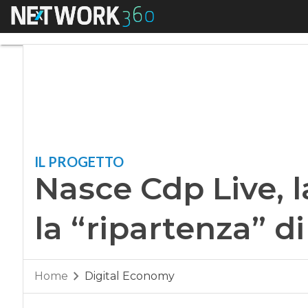
Menu
Nasce Cdp Live, la 
IL PROGETTO
Nasce Cdp Live, 
la “ripartenza” d
Home
Digital Economy