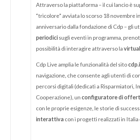
Attraverso la piattaforma – il cui lancio è
“tricolore” avviata lo scorso 18 novembre in
anniversario dalla fondazione di Cdp – gli u
periodici
sugli eventi in programma, prenota
possibilità di interagire attraverso la
virtua
Cdp Live amplia le funzionalità del sito
cdp.i
navigazione, che consente agli utenti di co
percorsi digitali (dedicati a Risparmiatori,
Cooperazione), un
configuratore di offer
con le proprie esigenze, le storie di succes
interattiva
con i progetti realizzati in Ital