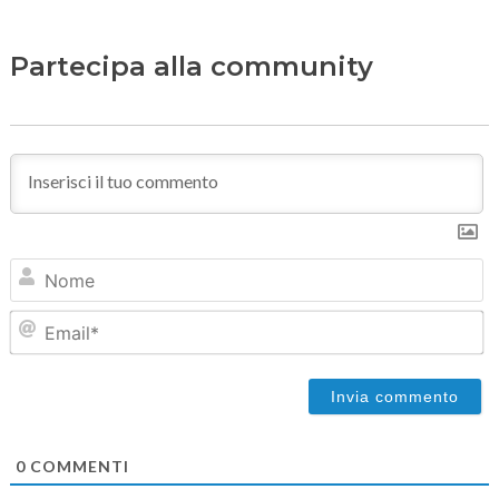
Partecipa alla community
N
Em
0
COMMENTI