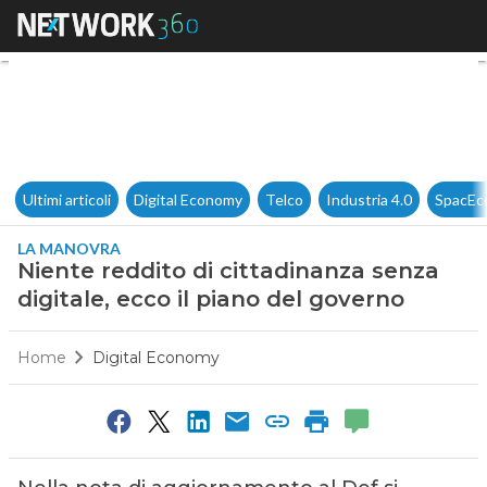
Niente reddito di cittadinanza
Ultimi articoli
Digital Economy
Telco
Industria 4.0
SpacEc
LA MANOVRA
Niente reddito di cittadinanza senza
digitale, ecco il piano del governo
Home
Digital Economy