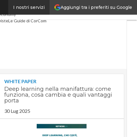
Aggiungi tra i preferiti su Google
I nostri servizi
co
Industria 4.0
economy
viste
Le Guide di CorCom
WHITE PAPER
Deep learning nella manifattura: come
funziona, cosa cambia e quali vantaggi
porta
30 Lug 2025