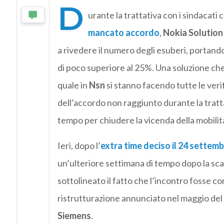
D
urante la trattativa con i sindacati c
mancato accordo
,
Nokia Solution
a rivedere il numero degli esuberi, portand
di poco superiore al 25%. Una soluzione che 
quale in
Nsn
si stanno facendo tutte le verifi
dell’accordo non raggiunto durante la tratta
tempo per chiudere la vicenda della mobilit
Ieri, dopo l’
extra time deciso il 24 settem
un’ulteriore settimana di tempo dopo la sc
sottolineato il fatto che l’incontro fosse co
ristrutturazione annunciato nel maggio del 
Siemens
.