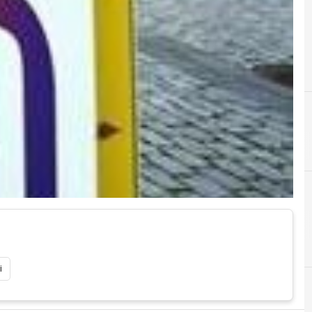
C
F
cgil
fiom
i