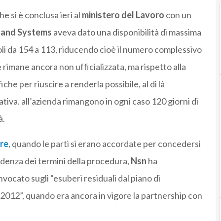
he si è conclusa ieri al
ministero del Lavoro
con un
 and Systems
aveva dato una disponibilità di massima
oli da 154 a 113, riducendo cioè il numero complessivo
rimane ancora non ufficializzata, ma rispetto alla
che per riuscire a renderla possibile, al di là
tiva. all’azienda rimangono in ogni caso 120 giorni di
à.
bre
, quando le parti si erano accordate per concedersi
adenza dei termini della procedura,
Nsn
ha
nvocato sugli “esuberi residuali dal piano di
2012”, quando era ancora in vigore la partnership con