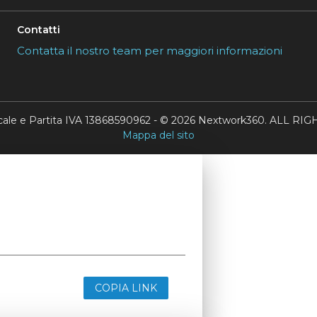
Contatti
Contatta il nostro team per maggiori informazioni
scale e Partita IVA 13868590962 - © 2026 Nextwork360. ALL 
Mappa del sito
COPIA LINK