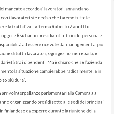
 del mancato accordo ai lavoratori, annunciano
con i lavoratori si è deciso che faremo tutte le
dere la trattativa – afferma
Roberto Zanottto
,
–
oggi i le
Rsu
hanno presidiato l’ufficio del personale
disponibilità ad essere ricevute dal management al più
ne di tutti i lavoratori, ogni giorno, nei reparti, e
olidarietà tra i dipendenti. Ma è chiaro che se l’azienda
iamento la situazione cambierebbe radicalmente, e in
lto più dure”.
n arrivo interpellanze parlamentari alla Camera a al
nno organizzando presidi sotto alle sedi dei principali
in finlandese da esporre durante la riunione della