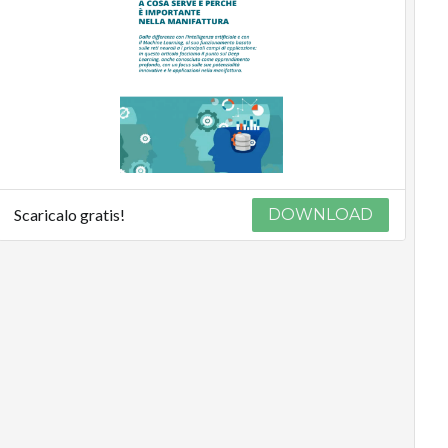
Scaricalo gratis!
DOWNLOAD