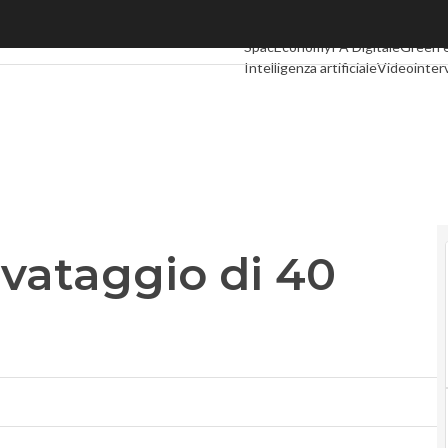
vataggio di 40 posti di lavoro
Ultimi articoli
Digital Economy
Tel
SpacEconomy
PA Digitale
Green 
Intelligenza artificiale
Videointer
Podcast
Privacy
alvataggio di 40