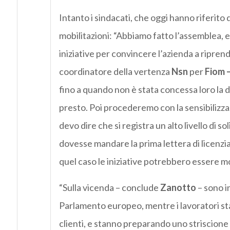
Intanto i sindacati, che oggi hanno riferito
mobilitazioni: “Abbiamo fatto l’assemblea, e 
iniziative per convincere l’azienda a ripren
coordinatore della vertenza
Nsn
per
Fiom
fino a quando non è stata concessa loro la 
presto. Poi procederemo con la sensibilizzazio
devo dire che si registra un alto livello di s
dovesse mandare la prima lettera di licenz
quel caso le iniziative potrebbero essere mo
“Sulla vicenda – conclude
Zanotto
– sono i
Parlamento europeo, mentre i lavoratori sta
clienti, e stanno preparando uno striscione 