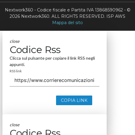
Nextwork360 - Codice fiscale e Partita IVA 13868590962 - ©
2026 Nextwork360. ALL RIGHTS RESERVED. ISP AWS
Mappa del sito
close
Codice Rss
Clicca sul pulsante per copiare il link RSS negli
appunti.
RSS link
COPIA LINK
close
Codice Rss