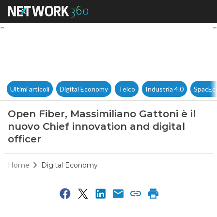
Open Fiber, Massimiliano Gatto
Ultimi articoli
Digital Economy
Telco
Industria 4.0
SpacEc
Open Fiber, Massimiliano Gattoni è il
nuovo Chief innovation and digital
officer
Home
Digital Economy