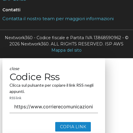
Contatti
Contatta il nostro team per maggiori informazioni
Nextwork360 - Codice fiscale e Partita IVA 13868590962 - ©
2026 Nextwork360. ALL RIGHTS RESERVED. ISP AWS
Mappa del sito
close
Codice Rss
Clicca sul pulsante per copiare il link RSS negli
appunti.
RSS link
COPIA LINK