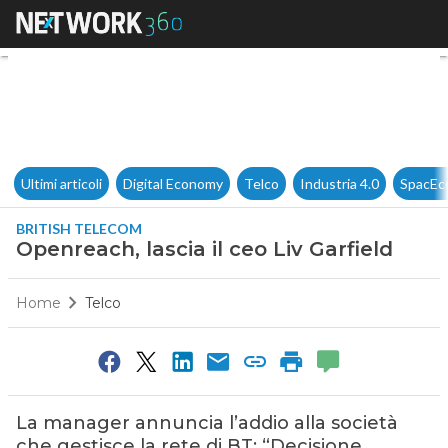
Openreach, lascia il ceo Liv Ga
Ultimi articoli
Digital Economy
Telco
Industria 4.0
SpacEc
BRITISH TELECOM
Openreach, lascia il ceo Liv Garfield
Home
Telco
La manager annuncia l’addio alla società
che gestisce la rete di BT: “Decisione