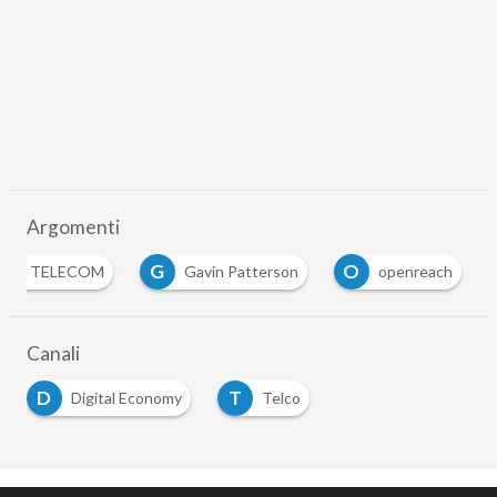
Argomenti
G
O
TISH TELECOM
Gavin Patterson
openreach
Canali
D
T
Digital Economy
Telco