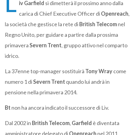
L
iv Garfield
si dimetterà il prossimo anno dalla
carica di Chief Executive Officer di
Openreach
,
la società che gestisce la rete di
British Telecom
nel
Regno Unito, per guidare a partire dalla prossima
primavera
Severn Trent
, gruppo attivo nel comparto
idrico.
La 37enne top-manager sostituirà
Tony Wray
come
numero 1 di
Severn Trent
quando lui andrà in
pensione nella primavera 2014.
Bt
non ha ancora indicato il successore di Liv.
Dal 2002 in
British Telecom
,
Garfield
è diventata
amministratore delegato di
Openreach
nel 2011,