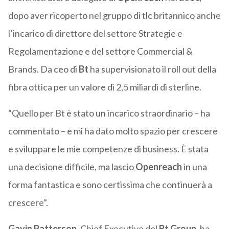
dopo aver ricoperto nel gruppo di tlc britannico anche
l’incarico di direttore del settore Strategie e
Regolamentazione e del settore Commercial &
Brands. Da ceo di
Bt
ha supervisionato il roll out della
fibra ottica per un valore di 2,5 miliardi di sterline.
“Quello per Bt è stato un incarico straordinario – ha
commentato – e mi ha dato molto spazio per crescere
e sviluppare le mie competenze di business. È stata
una decisione difficile, ma lascio
Openreach
in una
forma fantastica e sono certissima che continuerà a
crescere”.
Gavin Patterson
, Chief Executive del
Bt Group
, ha