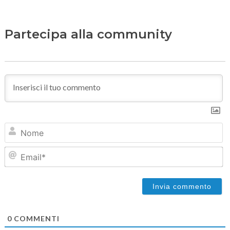
Partecipa alla community
N
Em
0
COMMENTI