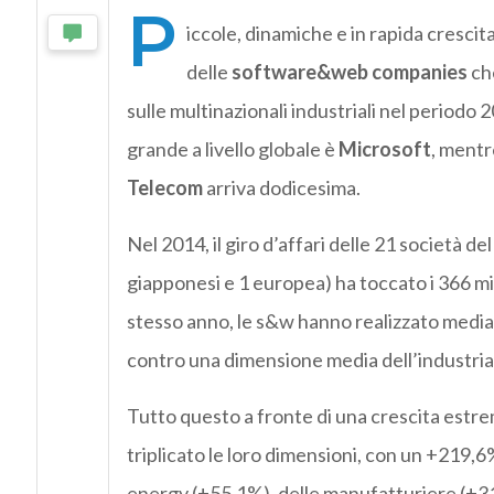
P
iccole, dinamiche e in rapida crescita
delle
software&web companies
ch
sulle multinazionali industriali nel perio
grande a livello globale è
Microsoft
, mentr
Telecom
arriva dodicesima.
Nel 2014, il giro d’affari delle 21 società de
giapponesi e 1 europea) ha toccato i 366 mili
stesso anno, le s&w hanno realizzato mediame
contro una dimensione media dell’industria d
Tutto questo a fronte di una crescita estr
triplicato le loro dimensioni, con un +219,6
energy (+55,1%), delle manufatturiere (+31,3