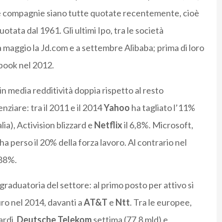
e compagnie siano tutte quotate recentemente, cioè
tata dal 1961. Gli ultimi Ipo, tra le società
a maggio la Jd.com e a settembre Alibaba; prima di loro
ebook nel 2012.
n media redditività doppia rispetto al resto
enziare: tra il 2011 e il 2014
Yahoo
ha tagliato l’11%
lia), Activision blizzard e
Netflix
il 6,8%. Microsoft,
ha perso il 20% della forza lavoro. Al contrario nel
188%.
 graduatoria del settore: al primo posto per attivo si
uro nel 2014, davanti a
AT&T
e
Ntt
. Tra le europee,
ardi,
Deutsche Telekom
settima (77,8 mld) e