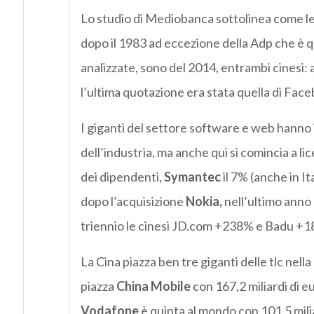
Lo studio di Mediobanca sottolinea come l
dopo il 1983 ad eccezione della Adp che è quo
analizzate, sono del 2014, entrambi cinesi: 
l’ultima quotazione era stata quella di Fac
I giganti del settore software e web hanno i
dell’industria, ma anche qui si comincia a lic
dei dipendenti,
Symantec
il 7% (anche in Ita
dopo l’acquisizione
Nokia,
nell’ultimo anno 
triennio le cinesi JD.com +238% e Badu +
La Cina piazza ben tre giganti delle tlc nella
piazza
China Mobile
con 167,2 miliardi di e
Vodafone
è quinta al mondo con 101,5 mili