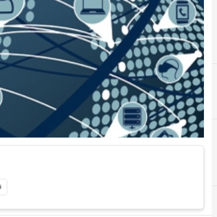
A
amazon
D
Digital Economy
i