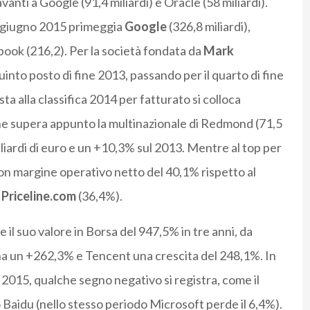
avanti a Google (91,4 miliardi) e Oracle (58 miliardi).
ne giugno 2015 primeggia
Google
(326,8 miliardi),
book (216,2). Per la società fondata da
Mark
uinto posto di fine 2013, passando per il quarto di fine
a alla classifica 2014 per fatturato si colloca
che supera appunto la multinazionale di Redmond (71,5
liardi di euro e un +10,3% sul 2013. Mentre al top per
con margine operativo netto del 40,1% rispetto al
e
Priceline.com
(36,4%).
e il suo valore in Borsa del 947,5% in tre anni, da
a un +262,3% e Tencent una crescita del 248,1%. In
 2015, qualche segno negativo si registra, come il
,6 Baidu (nello stesso periodo Microsoft perde il 6,4%).