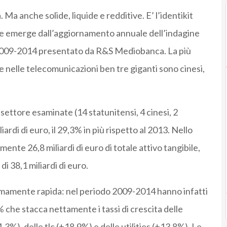
. Ma anche solide, liquide e redditive. E’ l’identikit
e emerge dall’aggiornamento annuale dell’indagine
do 2009-2014 presentato da R&S Mediobanca. La più
e nelle telecomunicazioni ben tre giganti sono cinesi,
l settore esaminate (14 statunitensi, 4 cinesi, 2
ardi di euro, il 29,3% in più rispetto al 2013. Nello
nte 26,8 miliardi di euro di totale attivo tangibile,
i 38,1 miliardi di euro.
emamente rapida: nel periodo 2009-2014 hanno infatti
% che stacca nettamente i tassi di crescita delle
%), delle tlc (+18,9%) e delle utilities (+13,8%). Le