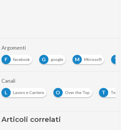
Argomenti
F
G
M
T
facebook
google
Microsoft
tel
Canali
L
O
T
Lavoro e Carriere
Over the Top
Telco
Articoli correlati