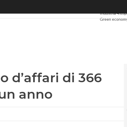
d’affari di 366 miliardi, +30% in un anno
Ultimi articoli
Di
Industria 4.0
Sp
Green econom
Videointervist
Podcast
Privac
o d’affari di 366
 un anno