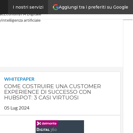
Aggiungi tra i preferiti su Google
I nostri servizi
gital Economy
Telco
acEconomy
PA Digitale
y
Intelligenza artificiale
e
Le Guide di CorCom
y
WHITEPAPER
COME COSTRUIRE UNA CUSTOMER
EXPERIENCE DI SUCCESSO CON
HUBSPOT: 3 CASI VIRTUOSI
05 Lug 2024