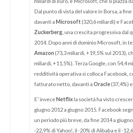
miliardi di euro, è Microsoft, che si piazza d
Dal punto di vista del valore in Borsa, a fi
davanti a
Microsoft
(320,6 miliardi) e Face
Zuckerberg
, una crescita progressiva dal q
2014. Dopo anni di dominio Microsoft, in test
Amazon
(73,3 miliardi, +19,5% sul 2013), 
miliardi, +11,5%). Terza Google, con 54,4 mi
redditività operativa si colloca Facebook, 
fatturato netto, davanti a
Oracle
(37,4%) 
E’ invece
Netflix
la società ha visto crescer
giugno 2012 a giugno 2015. Facebook segn
un periodo più breve, da fine 2014 a giugno
-22,9% di Yahoo!, il -20% di Alibaba e il -12