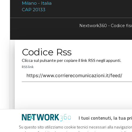
Milano - Italia
CAP 20133
Nextwork360 - Codice fi
Codice Rss
Clicca sul pulsante per copiare il link RSS negli appunti.
RSS link
I tuoi contenuti, la tua pr
Codice Rss
Su questo sito utilizziamo cookie tecnici necessari alla navigazion
Clicca sul pulsante per copiare il link RSS negli appunti.