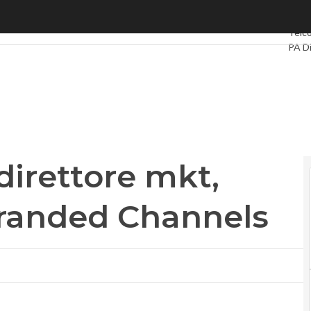
irettore mkt, Tebaldi guida i Branded Channels
Ultimi
Telc
PA Di
Intel
Video
Le G
Priva
direttore mkt,
Branded Channels