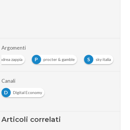
Argomenti
P
S
ndrea zappia
procter & gamble
sky italia
Canali
D
Digital Economy
Articoli correlati