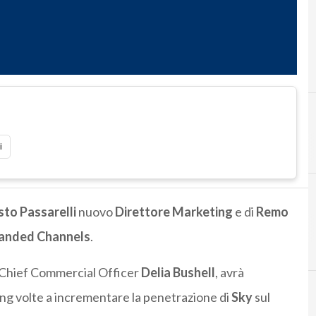
A
a
i
to Passarelli
nuovo
Direttore Marketing
e di
Remo
randed Channels
.
la Chief Commercial Officer
Delia Bushell
, avrà
eting volte a incrementare la penetrazione di
Sky
sul