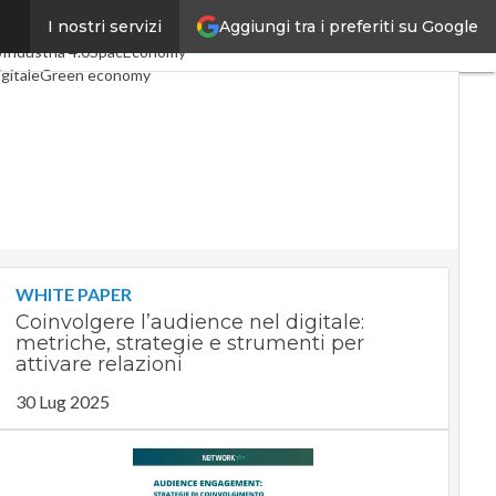
Aggiungi tra i preferiti su Google
I nostri servizi
 articoli
Digital Economy
o
Industria 4.0
SpacEconomy
gitale
Green economy
ligenza artificiale
interviste
uide di CorCom
Podcast
cy
WHITE PAPER
Coinvolgere l’audience nel digitale:
metriche, strategie e strumenti per
attivare relazioni
30 Lug 2025