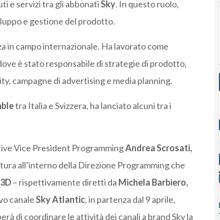
ti e servizi tra gli abbonati
Sky
. In questo ruolo,
viluppo e gestione del prodotto.
a in campo internazionale. Ha lavorato come
 dove è stato responsabile di strategie di prodotto,
ity, campagne di advertising e media planning.
mble
tra Italia e Svizzera, ha lanciato alcuni tra i
cutive Vice President Programming
Andrea Scrosati,
uttura all’interno della Direzione Programming che
 3D
– rispettivamente diretti da
Michela Barbiero,
ovo canale
Sky Atlantic
, in partenza dal 9 aprile,
erà di coordinare le attività dei canali a brand Sky la