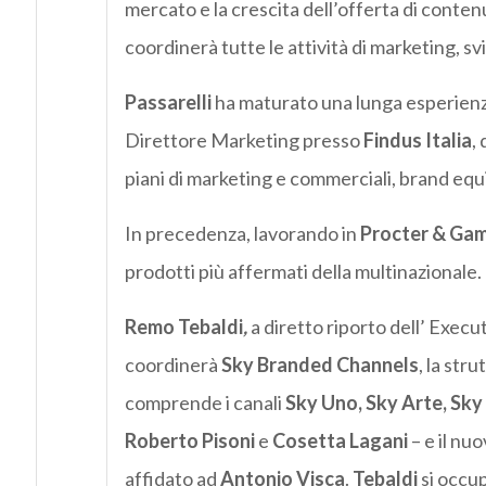
mercato e la crescita dell’offerta di contenu
coordinerà tutte le attività di marketing, s
Passarelli
ha maturato una lunga esperienz
Direttore Marketing presso
Findus Italia
,
piani di marketing e commerciali, brand equ
In precedenza, lavorando in
Procter & Ga
prodotti più affermati della multinazionale.
Remo Tebaldi
,
a diretto riporto dell’ Exe
coordinerà
Sky Branded Channels
, la str
comprende i canali
Sky Uno, Sky Arte, Sky
Roberto Pisoni
e
Cosetta Lagani
– e il nu
affidato ad
Antonio Visca
.
Tebaldi
si occup