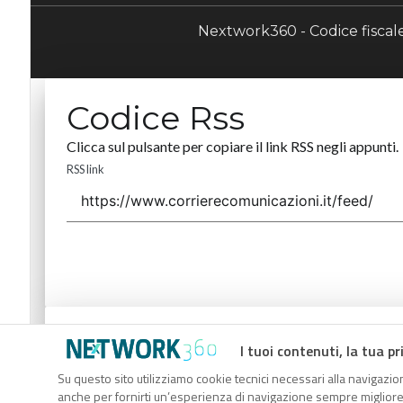
Nextwork360 - Codice fisca
Codice Rss
Clicca sul pulsante per copiare il link RSS negli appunti.
RSS link
Codice Rss
I tuoi contenuti, la tua pr
Clicca sul pulsante per copiare il link RSS negli appunti.
Su questo sito utilizziamo cookie tecnici necessari alla navigazion
anche per fornirti un’esperienza di navigazione sempre migliore, p
RSS link