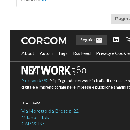
Pagina
Seguici
About
Autori
Tags
Rss Feed
Privacy e Cookie
Nextwork360
è il più grande network in Italia di testate e 
digitale e imprenditoriale nelle imprese e pubbliche amministr
Indirizzo
Via Moretto da Brescia, 22
Milano - Italia
CAP 20133