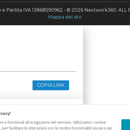
le e Partita IVA 13868590962 - © 2026 Nextwork360. A
Mappa del sito
COPIA LINK
ivacy!
e e funzionali all’erogazione del servizio. Utilizziamo i cookie
er facilitare le interazioni con le nostre funzionalità social e per