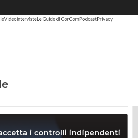
al Economy
Telco
Industria 4.0
SpacEconomy
PA Digitale
Green eco
ale
Videointerviste
Le Guide di CorCom
Podcast
Privacy
le
ccetta i controlli indipendenti