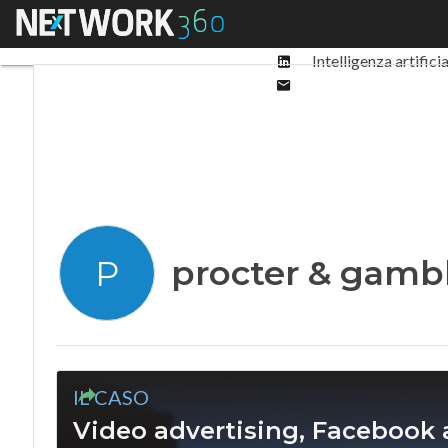
Facebook
Menu
Ultimi articoli
Digit
Twitter
Linkedin
Intelligenza artifici
Email
procter & gamb
P
IL CASO
Video advertising, Facebook a