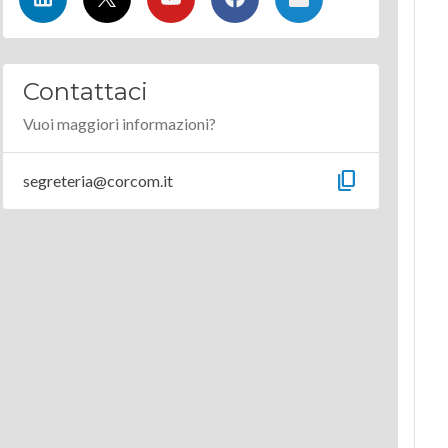
Contattaci
Vuoi maggiori informazioni?
content_copy
segreteria@corcom.it