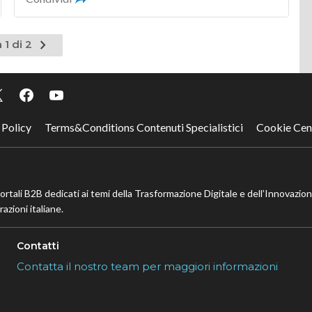
Pagina
 1 di 2
successiva
 Policy
Terms&Conditions Contenuti Specialistici
Cookie Cen
portali B2B dedicati ai temi della Trasformazione Digitale e dell’Innovazio
azioni italiane.
Contatti
Contatta il nostro team per maggiori informazioni