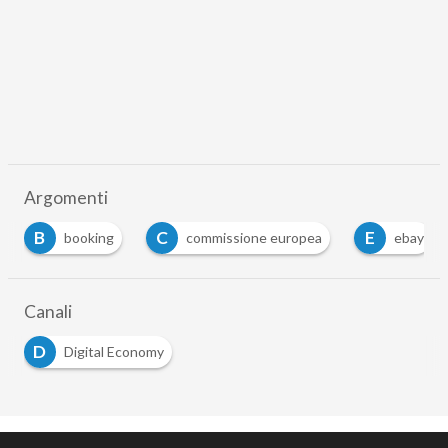
Argomenti
B
C
E
booking
commissione europea
ebay
Canali
D
Digital Economy