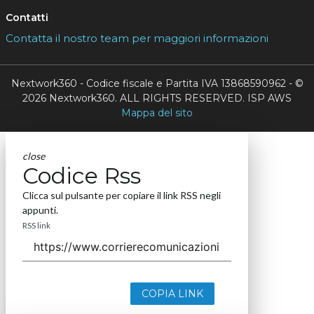
Contatti
Contatta il nostro team per maggiori informazioni
Nextwork360 - Codice fiscale e Partita IVA 13868590962 - ©
2026 Nextwork360. ALL RIGHTS RESERVED. ISP AWS
Mappa del sito
close
Codice Rss
Clicca sul pulsante per copiare il link RSS negli
appunti.
RSS link
COPIA LINK