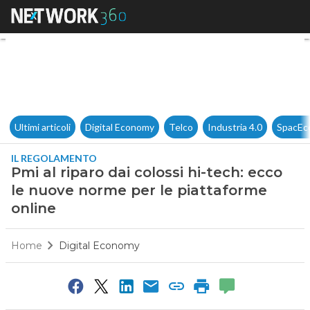
Pmi al riparo dai colossi hi-t
Ultimi articoli
Digital Economy
Telco
Industria 4.0
SpacEc
IL REGOLAMENTO
Pmi al riparo dai colossi hi-tech: ecco
le nuove norme per le piattaforme
online
Home
Digital Economy