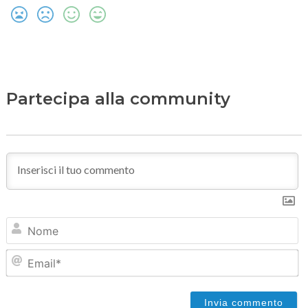
Partecipa alla community
N
Em