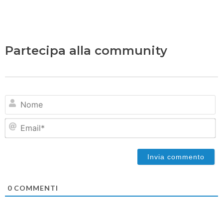
Partecipa alla community
N
Em
0
COMMENTI