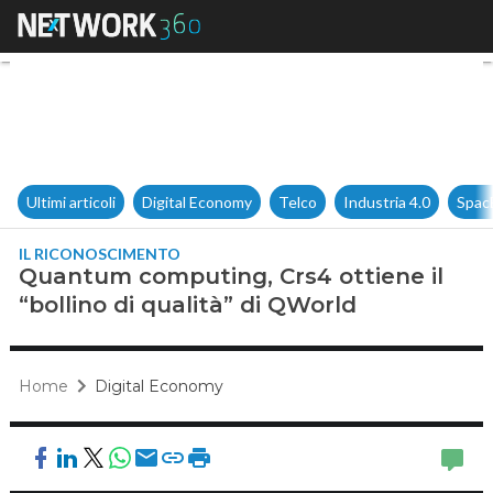
Quantum computing, Crs4 ottie
Ultimi articoli
Digital Economy
Telco
Industria 4.0
Spac
IL RICONOSCIMENTO
Quantum computing, Crs4 ottiene il
“bollino di qualità” di QWorld
Home
Digital Economy