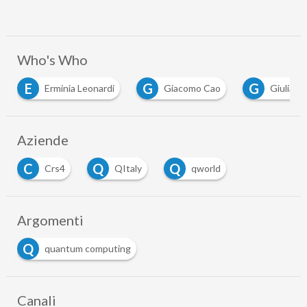
Who's Who
E
G
G
Erminia Leonardi
Giacomo Cao
Giuliana Siddi
Aziende
C
Q
Q
Crs4
QItaly
qworld
Argomenti
Q
quantum computing
Canali